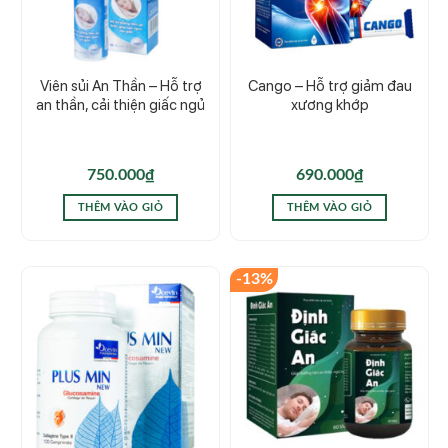
Viên sủi An Thần – Hỗ trợ
Cango – Hỗ trợ giảm đau
an thần, cải thiện giấc ngủ
xương khớp
750.000
₫
690.000
₫
THÊM VÀO GIỎ
THÊM VÀO GIỎ
-13%