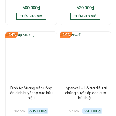
600.000
₫
630.000
₫
THÊM VÀO GIỎ
THÊM VÀO GIỎ
-14%
-14%
Định Áp Vương viên uống
Hyperwell – Hỗ trợ điều trị
ổn định huyết áp cực hữu
chứng huyết áp cao cực
hiệu
hữu hiệu
Giá
Giá
Giá
Giá
605.000
₫
550.000
₫
700.000
₫
640.000
₫
gốc
hiện
gốc
hiện
là:
tại
là:
tại