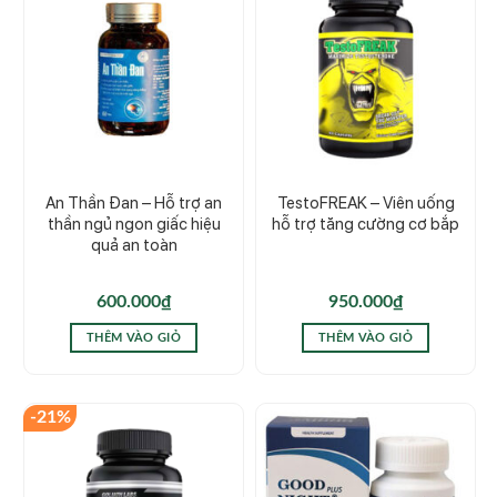
An Thần Đan – Hỗ trợ an
TestoFREAK – Viên uống
thần ngủ ngon giấc hiệu
hỗ trợ tăng cường cơ bắp
quả an toàn
600.000
₫
950.000
₫
THÊM VÀO GIỎ
THÊM VÀO GIỎ
-21%