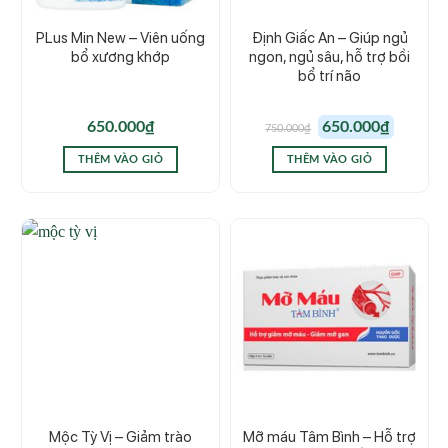
PLus Min New – Viên uống
Định Giấc An – Giúp ngủ
bổ xương khớp
ngon, ngủ sâu, hỗ trợ bồi
bổ trí não
Giá
Giá
650.000
₫
650.000
₫
750.000
₫
gốc
hiện
là:
tại
750.000₫.
là:
THÊM VÀO GIỎ
THÊM VÀO GIỎ
650.000₫.
Mộc Tỳ Vị – Giảm trào
Mỡ máu Tâm Bình – Hỗ trợ