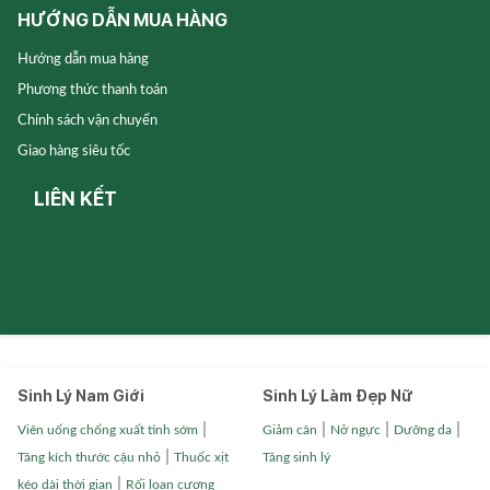
HƯỚNG DẪN MUA HÀNG
Hướng dẫn mua hàng
Phương thức thanh toán
Chính sách vận chuyển
Giao hàng siêu tốc
LIÊN KẾT
Sinh Lý Nam Giới
Sinh Lý Làm Đẹp Nữ
|
|
|
|
Viên uống chống xuất tinh sớm
Giảm cân
Nở ngực
Dưỡng da
|
Tăng kích thước cậu nhỏ
Thuốc xịt
Tăng sinh lý
|
kéo dài thời gian
Rối loạn cương