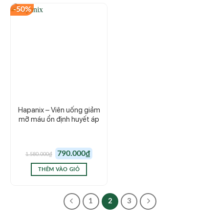
-50%
Hapanix – Viên uống giảm
mỡ máu ổn định huyết áp
Giá
Giá
790.000
₫
1.580.000
₫
gốc
hiện
là:
tại
1.580.000₫.
là:
THÊM VÀO GIỎ
790.000₫.
1
2
3