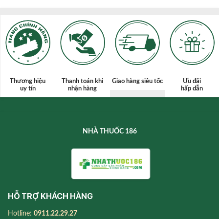
Thương hiệu
Thanh toán
khi
Giao hàng siêu tốc
Ưu đãi
uy tín
nhận hàng
hấp dẫn
NHÀ THUỐC 186
HỖ TRỢ KHÁCH HÀNG
Hotline:
0911.22.29.27