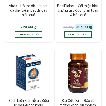
Vitos – Hỗ trợ điều trị đau
BoniDiabet – Cải thiện biến
dạ dày, viêm loét dạ dày
chứng tiểu đường an toàn
hiệu quả
& hiệu quả
Giá
Giá
790.000
₫
405.000
₫
550.000
₫
gốc
hiện
là:
tại
550.000₫.
là:
THÊM VÀO GIỎ
THÊM VÀO GIỎ
405.000₫.
Bách Niên Kiện hỗ trợ điều
Đại Cốt Đan – Bảo vệ
trị đau xương khớp
xương khớp, giảm viêm