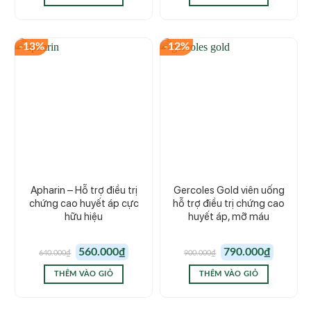
590.000₫.
790.000₫.
-13%
-12%
Apharin – Hỗ trợ điều trị
Gercoles Gold viên uống
chứng cao huyết áp cực
hỗ trợ điều trị chứng cao
hữu hiệu
huyết áp, mỡ máu
Giá
Giá
Giá
Giá
560.000
₫
790.000
₫
640.000
₫
900.000
₫
gốc
hiện
gốc
hiện
là:
tại
là:
tại
640.000₫.
là:
900.000₫.
là:
THÊM VÀO GIỎ
THÊM VÀO GIỎ
560.000₫.
790.000₫.