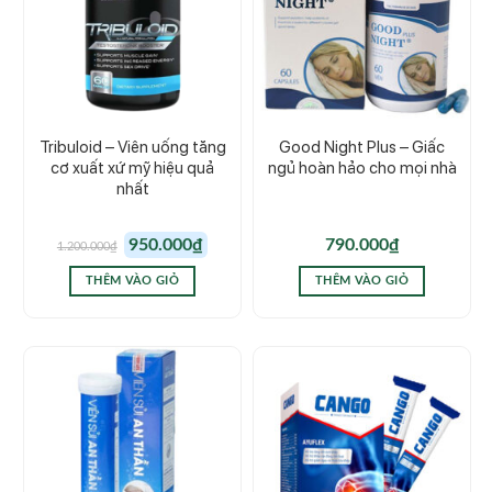
Tribuloid – Viên uống tăng
Good Night Plus – Giấc
cơ xuất xứ mỹ hiệu quả
ngủ hoàn hảo cho mọi nhà
nhất
Giá
Giá
950.000
₫
790.000
₫
1.200.000
₫
gốc
hiện
là:
tại
1.200.000₫.
là:
THÊM VÀO GIỎ
THÊM VÀO GIỎ
950.000₫.