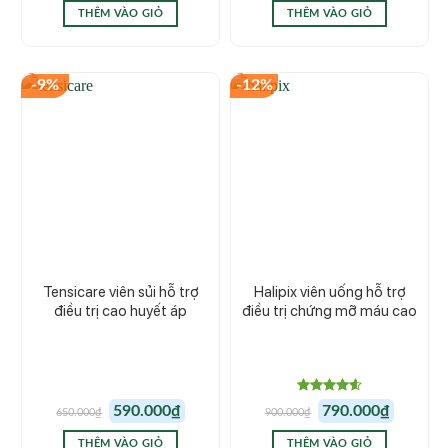
700.000₫.
là:
640.000₫.
là:
THÊM VÀO GIỎ
THÊM VÀO GIỎ
605.000₫.
550.000₫.
-9%
-12%
Tensicare viên sủi hỗ trợ
Halipix viên uống hỗ trợ
điều trị cao huyết áp
điều trị chứng mỡ máu cao
Được xếp
Giá
Giá
Giá
Giá
590.000
₫
790.000
₫
650.000
₫
900.000
₫
hạng
4.60
gốc
hiện
gốc
hiện
5 sao
là:
tại
là:
tại
650.000₫.
là:
900.000₫.
là:
THÊM VÀO GIỎ
THÊM VÀO GIỎ