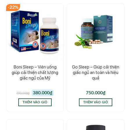
-22%
Boni Sleep – Viên uống
Go Sleep – Giúp cải thiện
giúp cải thiện chất lượng
giấc ngủ an toàn và hiệu
giấc ngủ của Mỹ
quả
Giá
Giá
380.000
₫
750.000
₫
490.000
₫
gốc
hiện
là:
tại
490.000₫.
là:
THÊM VÀO GIỎ
THÊM VÀO GIỎ
380.000₫.