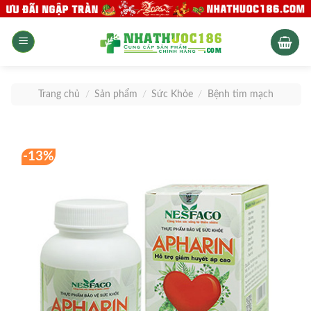
Skip
to
content
Trang chủ
/
Sản phẩm
/
Sức Khỏe
/
Bệnh tim mạch
-13%