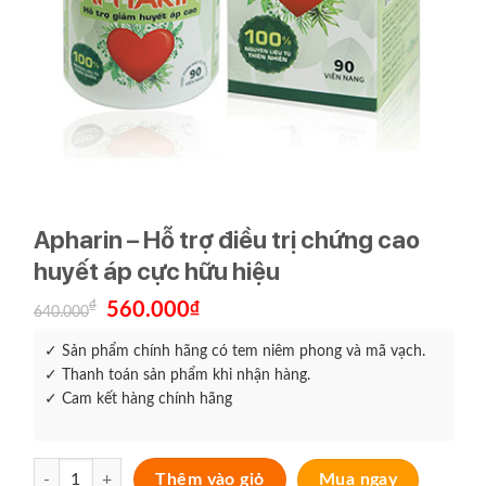
Apharin – Hỗ trợ điều trị chứng cao
huyết áp cực hữu hiệu
Giá
Giá
₫
560.000
₫
640.000
gốc
hiện
là:
tại
✓ Sản phẩm chính hãng có tem niêm phong và mã vạch.
640.000₫.
là:
560.000₫.
✓ Thanh toán sản phẩm khi nhận hàng.
✓ Cam kết hàng chính hãng
Apharin - Hỗ trợ điều trị chứng cao huyết áp cực hữu hiệu số lượng
Thêm vào giỏ
Mua ngay