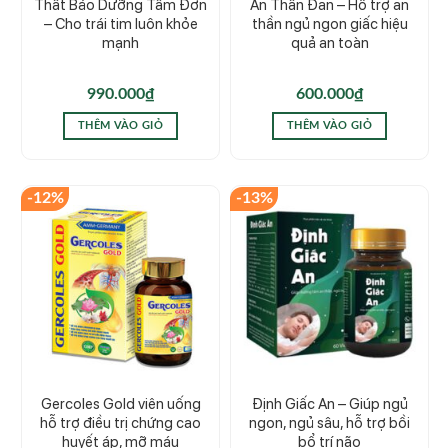
Thất Bảo Dưỡng Tâm Đơn
An Thần Đan – Hỗ trợ an
– Cho trái tim luôn khỏe
thần ngủ ngon giấc hiệu
mạnh
quả an toàn
990.000
₫
600.000
₫
THÊM VÀO GIỎ
THÊM VÀO GIỎ
-12%
-13%
Gercoles Gold viên uống
Định Giấc An – Giúp ngủ
hỗ trợ điều trị chứng cao
ngon, ngủ sâu, hỗ trợ bồi
huyết áp, mỡ máu
bổ trí não