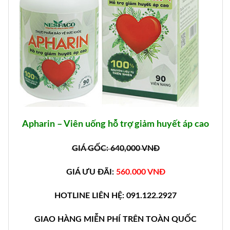
Apharin – Viên uống hỗ trợ giảm huyết áp cao
GIÁ GỐC: 640,000 VNĐ
GIÁ ƯU ĐÃI:
560.000 VNĐ
HOTLINE LIÊN HỆ: 091.122.2927
GIAO HÀNG MIỄN PHÍ TRÊN TOÀN QUỐC