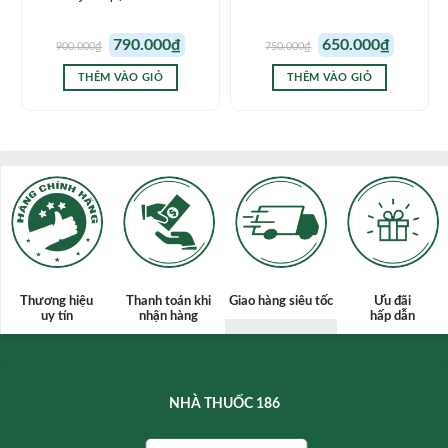
Giá
Giá
Giá
Giá
790.000
₫
650.000
₫
900.000
₫
750.000
₫
gốc
hiện
gốc
hiện
là:
tại
là:
tại
900.000₫.
là:
750.000₫.
là:
THÊM VÀO GIỎ
THÊM VÀO GIỎ
790.000₫.
650.000₫.
Thương hiệu
Thanh toán
khi
Giao hàng siêu tốc
Ưu đãi
uy tín
nhận hàng
hấp dẫn
NHÀ THUỐC 186