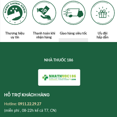
Thương hiệu
Thanh toán
khi
Giao hàng siêu tốc
Ưu đãi
uy tín
nhận hàng
hấp dẫn
NHÀ THUỐC 186
HỖ TRỢ KHÁCH HÀNG
Hotline:
0911.22.29.27
(miễn phí , 08-22h kể cả T7, CN)