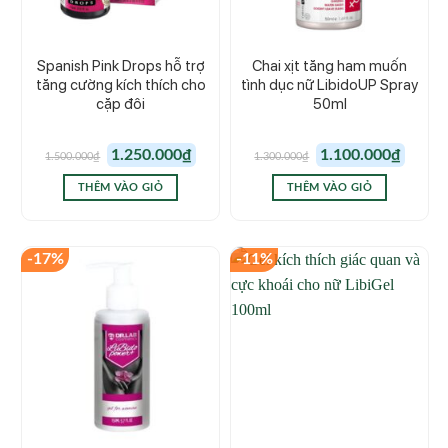
Spanish Pink Drops hỗ trợ
Chai xịt tăng ham muốn
tăng cường kích thích cho
tình dục nữ LibidoUP Spray
cặp đôi
50ml
Giá
Giá
Giá
Giá
1.250.000
₫
1.100.000
₫
1.500.000
₫
1.300.000
₫
gốc
hiện
gốc
hiện
là:
tại
là:
tại
1.500.000₫.
là:
1.300.000₫.
là:
THÊM VÀO GIỎ
THÊM VÀO GIỎ
1.250.000₫.
1.100.00
-17%
-11%