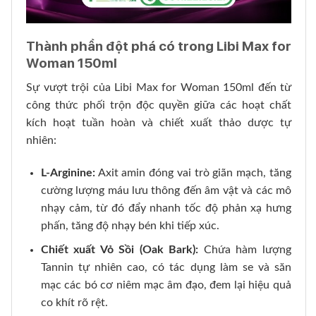
Thành phần đột phá có trong Libi Max for
Woman 150ml
Sự vượt trội của Libi Max for Woman 150ml đến từ
công thức phối trộn độc quyền giữa các hoạt chất
kích hoạt tuần hoàn và chiết xuất thảo dược tự
nhiên:
L-Arginine:
Axit amin đóng vai trò giãn mạch, tăng
cường lượng máu lưu thông đến âm vật và các mô
nhạy cảm, từ đó đẩy nhanh tốc độ phản xạ hưng
phấn, tăng độ nhạy bén khi tiếp xúc.
Chiết xuất Vỏ Sồi (Oak Bark):
Chứa hàm lượng
Tannin tự nhiên cao, có tác dụng làm se và săn
mạc các bó cơ niêm mạc âm đạo, đem lại hiệu quả
co khít rõ rệt.