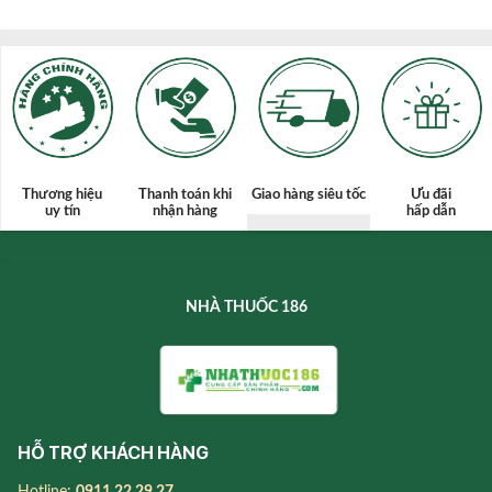
Thương hiệu
Thanh toán
khi
Giao hàng siêu tốc
Ưu đãi
uy tín
nhận hàng
hấp dẫn
NHÀ THUỐC 186
HỖ TRỢ KHÁCH HÀNG
Hotline:
0911.22.29.27