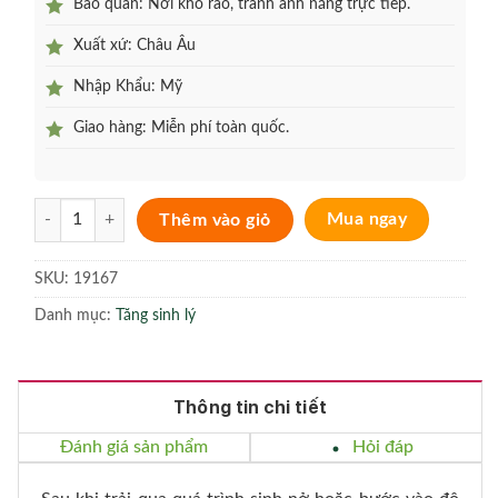
Bảo quản: Nơi khô ráo, tránh ánh nắng trực tiếp.
Xuất xứ: Châu Âu
Nhập Khẩu: Mỹ
Giao hàng: Miễn phí toàn quốc.
Gel làm se khít âm đạo Libi Max for Woman 150ml từ Châu Âu số lư
Thêm vào giỏ
Mua ngay
SKU:
19167
Danh mục:
Tăng sinh lý
Thông tin chi tiết
Đánh giá sản phẩm
Hỏi đáp