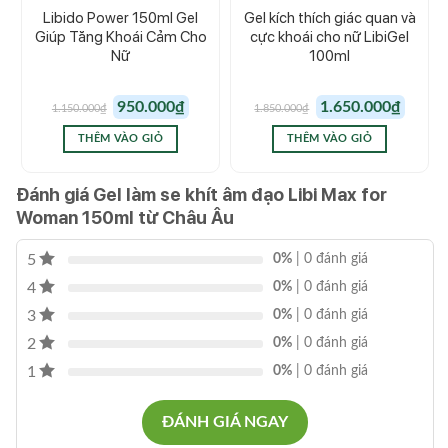
Libido Power 150ml Gel
Gel kích thích giác quan và
Giúp Tăng Khoái Cảm Cho
cực khoái cho nữ LibiGel
Nữ
100ml
Giá
Giá
Giá
Giá
950.000
₫
1.650.000
₫
1.150.000
₫
1.850.000
₫
gốc
hiện
gốc
hiện
là:
tại
là:
tại
1.150.000₫.
là:
1.850.000₫.
là:
THÊM VÀO GIỎ
THÊM VÀO GIỎ
950.000₫.
1.650.00
Đánh giá Gel làm se khít âm đạo Libi Max for
Woman 150ml từ Châu Âu
5
0%
| 0 đánh giá
4
0%
| 0 đánh giá
3
0%
| 0 đánh giá
2
0%
| 0 đánh giá
1
0%
| 0 đánh giá
ĐÁNH GIÁ NGAY