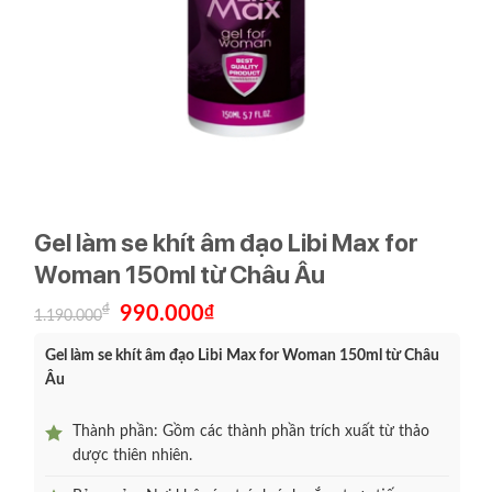
Gel làm se khít âm đạo Libi Max for
Woman 150ml từ Châu Âu
Giá
Giá
₫
990.000
₫
1.190.000
gốc
hiện
là:
tại
Gel làm se khít âm đạo Libi Max for Woman 150ml từ Châu
1.190.000₫.
là:
990.000₫.
Âu
Thành phần: Gồm các thành phần trích xuất từ thảo
dược thiên nhiên.