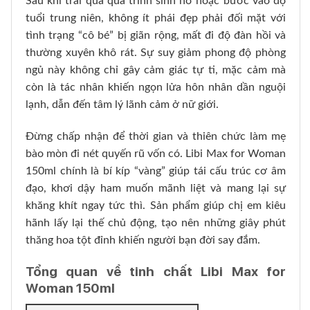
Sau khi trải qua quá trình sinh nở hoặc bước vào độ
tuổi trung niên, không ít phái đẹp phải đối mặt với
tình trạng “cô bé” bị giãn rộng, mất đi độ đàn hồi và
thường xuyên khô rát. Sự suy giảm phong độ phòng
ngủ này không chỉ gây cảm giác tự ti, mặc cảm mà
còn là tác nhân khiến ngọn lửa hôn nhân dần nguội
lạnh, dẫn đến tâm lý lãnh cảm ở nữ giới.
Đừng chấp nhận để thời gian và thiên chức làm mẹ
bào mòn đi nét quyến rũ vốn có. Libi Max for Woman
150ml chính là bí kíp “vàng” giúp tái cấu trúc cơ âm
đạo, khơi dậy ham muốn mãnh liệt và mang lại sự
khăng khít ngay tức thì. Sản phẩm giúp chị em kiêu
hãnh lấy lại thế chủ động, tạo nên những giây phút
thăng hoa tột đỉnh khiến người bạn đời say đắm.
Tổng quan về tinh chất Libi Max for
Woman 150ml