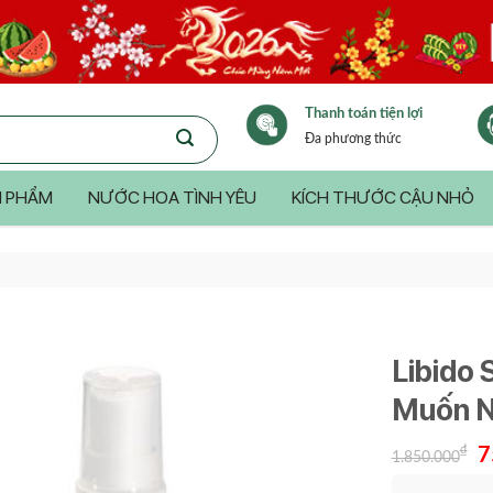
Thanh toán tiện lợi
Đa phương thức
 PHẨM
NƯỚC HOA TÌNH YÊU
KÍCH THƯỚC CẬU NHỎ
Libido 
Muốn N
Gi
₫
7
1.850.000
gố
là: