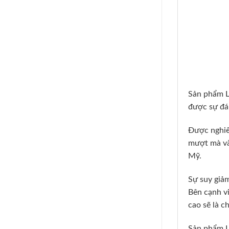
Sản phẩm Li
được sự đán
Được nghiê
mượt mà và
Mỹ.
Sự suy giảm
Bên cạnh v
cao sẽ là c
Sản phẩm L