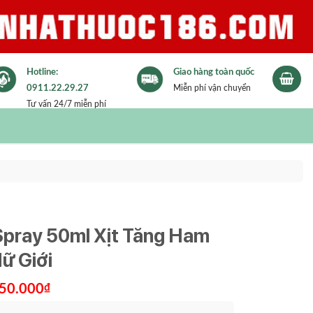
Hotline:
Giao hàng toàn quốc
0911.22.29.27
Miễn phí vận chuyển
Tư vấn 24/7 miễn phí
Spray 50ml Xịt Tăng Ham
ữ Giới
á
Giá
50.000
₫
c
hiện
tại