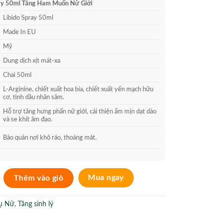
850.000₫.
là:
ray 50ml Tăng Ham Muốn Nữ Giới
750.000₫.
Libido Spray 50ml
Made In EU
Mỹ
Dung dịch xịt mát-xa
Chai 50ml
L-Arginine, chiết xuất hoa bia, chiết xuất yến mạch hữu
cơ, tinh dầu nhân sâm.
Hỗ trợ tăng hưng phấn nữ giới, cải thiện ẩm mịn dạt dào
và se khít âm đạo.
Bảo quản nơi khô ráo, thoáng mát.
0ml Xịt Tăng Ham Muốn Nữ Giới số lượng
Thêm vào giỏ
Mua ngay
ụ Nữ
,
Tăng sinh lý