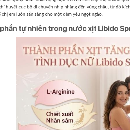
hí huyết cục bộ di chuyển nhịp nhàng đến vùng chậu, từ đó kích
ể chị em luôn sẵn sàng cho một đêm yêu ngọt ngào.
phần tự nhiên trong nước xịt Libido S