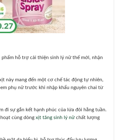
 phẩm hỗ trợ cải thiện sinh lý nữ thế mới, nhận
ịt này mang đến một cơ chế tác động tự nhiên,
em phụ nữ trước khi nhập khẩu nguyên chai từ
ảm đi sự gắn kết hạnh phúc của lứa đôi hằng tuần.
h hoạt cùng dòng
xịt tăng sinh lý nữ
chất lượng
ề mặt da biểu bì, hỗ trợ thúc đẩy lưu lượng