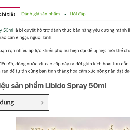
hi tiết
Đánh giá sản phẩm
Hỏi đáp
ay 50ml
là bí quyết hỗ trợ đánh thức bản năng yêu đương mãnh l
ào cản e ngại, nguội lạnh.
ận rộn nhiều áp lực khiến phụ nữ hiện đại dễ bị mệt mỏi thể chấ
iều đó, dòng nước xịt cao cấp này ra đời giúp kích hoạt lưu dẫn
 ran để tự tin cùng bạn tình thăng hoa cảm xúc nồng nàn dạt dà
hiệu sản phẩm Libido Spray 50ml
 dung