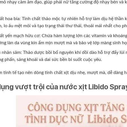
 mô nhạy cảm âm đạo, giúp phái nữ tăng cường độ nhạy bén và 
ất hoa bia: Tinh chất thảo mộc tự nhiên hỗ trợ làm dịu hệ thần 
n, lo âu mệt mỏi và tạo trạng thái thư thái, thoải mái nhất cho p
ất yến mạch hữu cơ: Chứa hàm lượng lớn các vitamin và khoáng 
ng làn da vùng kín ẩm mịn mượt mà và bảo vệ lớp màng sinh họ
 nhân sâm: Thảo dược bồi bổ nguyên khí dồi dào hỗ trợ đẩy lùi m
g phấn, sảng khoái và dai sức bền bỉ suốt cuộc yêu.
n tinh tế tạo nên dòng tinh chất xịt dịu nhẹ, mượt mà, dễ dàng 
ụng vượt trội của nước xịt Libido Spr