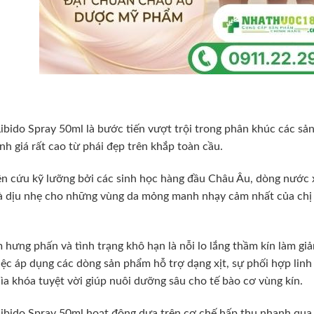
bido Spray 50ml là bước tiến vượt trội trong phân khúc các sản
h giá rất cao từ phái đẹp trên khắp toàn cầu.
n cứu kỹ lưỡng bởi các sinh học hàng đầu Châu Âu, dòng nước x
 dịu nhẹ cho những vùng da mỏng manh nhạy cảm nhất của chị 
 hưng phấn và tình trạng khô hạn là nỗi lo lắng thầm kín làm gi
iệc áp dụng các dòng sản phẩm hỗ trợ dạng xịt, sự phối hợp lin
hìa khóa tuyệt vời giúp nuôi dưỡng sâu cho tế bào cơ vùng kín.
ibido Spray 50ml hoạt động dựa trên cơ chế hấp thụ nhanh qua b