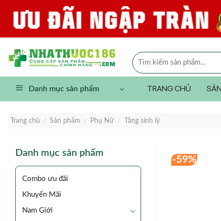
Skip
to
content
Tìm
kiếm:
TRANG CHỦ
SẢN
Danh mục sản phẩm
Trang chủ
/
Sản phẩm
/
Phụ Nữ
/
Tăng sinh lý
Danh mục sản phẩm
-59%
Combo ưu đãi
Khuyến Mãi
Nam Giới