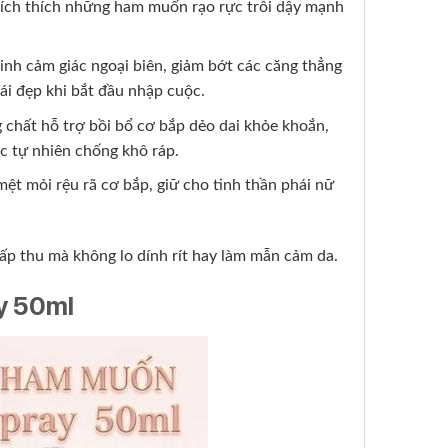
kích thích những ham muốn rạo rực trỗi dậy mạnh
kinh cảm giác ngoại biên, giảm bớt các căng thẳng
hái đẹp khi bắt đầu nhập cuộc.
chất hỗ trợ bồi bổ cơ bắp dẻo dai khỏe khoắn,
c tự nhiên chống khô ráp.
ệt mỏi rệu rã cơ bắp, giữ cho tinh thần phái nữ
hấp thu mà không lo dính rít hay làm mẫn cảm da.
ay 50ml