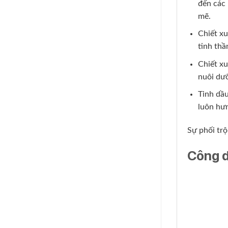
đến các
mẽ.
Chiết xu
tinh thầ
Chiết xu
nuôi dưỡ
Tinh dầu
luôn hưn
Sự phối trộ
Công d