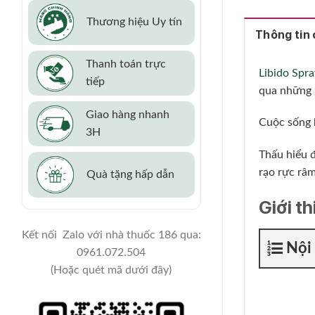
Thương hiệu Uy tín
Thông tin c
Thanh toán trực
Libido Spr
tiếp
qua những r
Giao hàng nhanh
Cuộc sống b
3H
Thấu hiểu đ
rạo rực râm
Quà tặng hấp dẫn
Giới t
Kết nối Zalo với nhà thuốc 186 qua:
Nội
0961.072.504
(Hoặc quét mã dưới đây)