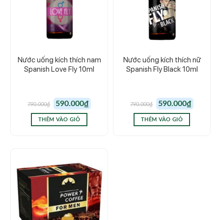
Nước uống kích thích nam
Nước uống kích thích nữ
Spanish Love Fly 10ml
Spanish Fly Black 10ml
Giá
Giá
Giá
Giá
590.000
₫
590.000
₫
790.000
₫
790.000
₫
gốc
hiện
gốc
hiện
là:
tại
là:
tại
790.000₫.
là:
790.000₫.
là:
THÊM VÀO GIỎ
THÊM VÀO GIỎ
590.000₫.
590.000₫.