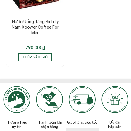
Nước Uống Tăng Sinh Lý
Nam Xpower Coffee For
Men
790.000
₫
THÊM VÀO GIỎ
Thương hiệu
Thanh toán
khi
Giao hàng siêu tốc
Ưu đãi
uy tín
nhận hàng
hấp dẫn