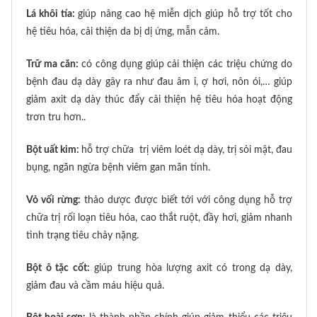
Lá khôi tía:
giúp nâng cao hệ miễn dịch giúp hỗ trợ tốt cho
hệ tiêu hóa, cải thiện da bị dị ứng, mẫn cảm.
Trữ ma căn:
có công dụng giúp cải thiện các triệu chứng do
bệnh đau dạ dày gây ra như đau âm ỉ, ợ hơi, nôn ói,… giúp
giảm axit dạ dày thúc đẩy cải thiện hệ tiêu hóa hoạt động
trơn tru hơn..
Bột uất kim:
hỗ trợ chữa trị viêm loét dạ dày, trị sỏi mật, đau
bụng, ngăn ngừa bệnh viêm gan mãn tính.
Vỏ vối rừng:
thảo dược được biết tới với công dụng hỗ trợ
chữa trị rối loạn tiêu hóa, cao thắt ruột, đầy hơi, giảm nhanh
tình trạng tiêu chảy nặng.
Bột ô tặc cốt:
giúp trung hòa lượng axit có trong dạ dày,
giảm đau và cầm máu hiệu quả.