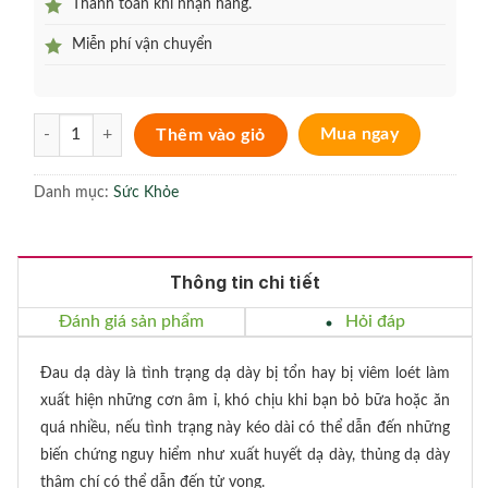
Thanh toán khi nhận hàng.
Miễn phí vận chuyển
Vitos - Hỗ trợ điều trị đau dạ dày, viêm loét dạ dày hiệu quả số lượng
Thêm vào giỏ
Mua ngay
Danh mục:
Sức Khỏe
Thông tin chi tiết
Đánh giá sản phẩm
Hỏi đáp
Đau dạ dày là tình trạng dạ dày bị tổn hay bị viêm loét làm
xuất hiện những cơn âm ỉ, khó chịu khi bạn bỏ bữa hoặc ăn
quá nhiều, nếu tình trạng này kéo dài có thể dẫn đến những
biến chứng nguy hiểm như xuất huyết dạ dày, thủng dạ dày
thậm chí có thể dẫn đến tử vong.