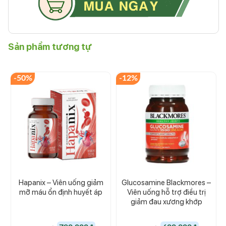
Sản phẩm tương tự
-50%
-12%
Hapanix – Viên uống giảm
Glucosamine Blackmores –
mỡ máu ổn định huyết áp
Viên uống hỗ trợ điều trị
giảm đau xương khớp
Giá
Giá
Giá
Giá