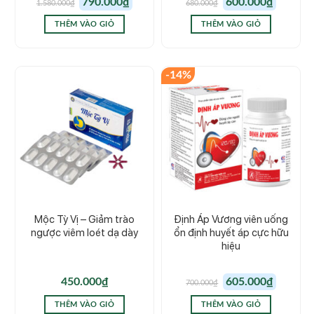
790.000
₫
600.000
₫
1.580.000
₫
680.000
₫
gốc
hiện
gốc
hiện
là:
tại
là:
tại
1.580.000₫.
là:
680.000₫.
là:
THÊM VÀO GIỎ
THÊM VÀO GIỎ
790.000₫.
600.000₫.
-14%
Mộc Tỳ Vị – Giảm trào
Định Áp Vương viên uống
ngược viêm loét dạ dày
ổn định huyết áp cực hữu
hiệu
Giá
Giá
450.000
₫
605.000
₫
700.000
₫
gốc
hiện
là:
tại
700.000₫.
là:
THÊM VÀO GIỎ
THÊM VÀO GIỎ
605.000₫.