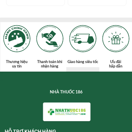
Thương hiệu
Thanh toán
khi
Giao hàng siêu tốc
Ưu đãi
uy tín
nhận hàng
hấp dẫn
NHÀ THUỐC 186
HỖ TRỢ KHÁCH HÀNG