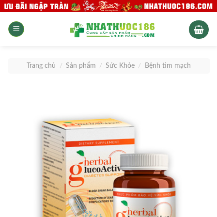
Skip
to
content
Trang chủ
/
Sản phẩm
/
Sức Khỏe
/
Bệnh tim mạch