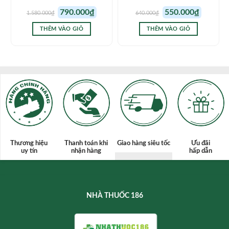
Giá
Giá
Giá
Giá
790.000
₫
550.000
₫
1.580.000
₫
640.000
₫
gốc
hiện
gốc
hiện
là:
tại
là:
tại
1.580.000₫.
là:
640.000₫.
là:
THÊM VÀO GIỎ
THÊM VÀO GIỎ
790.000₫.
550.000₫.
Thương hiệu
Thanh toán
khi
Giao hàng siêu tốc
Ưu đãi
uy tín
nhận hàng
hấp dẫn
NHÀ THUỐC 186