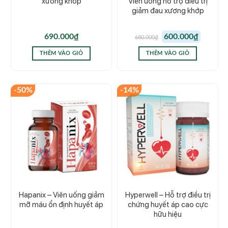
xương khớp
Viên uống hỗ trợ điều trị
giảm đau xương khớp
Giá
Giá
690.000
₫
600.000
₫
680.000
₫
gốc
hiện
là:
tại
680.000₫.
là:
THÊM VÀO GIỎ
THÊM VÀO GIỎ
600.000₫.
-50%
-14%
Hapanix – Viên uống giảm
Hyperwell – Hỗ trợ điều trị
mỡ máu ổn định huyết áp
chứng huyết áp cao cực
hữu hiệu