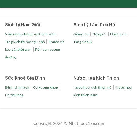
Sinh Lý Nam Giới
Sinh Lý Làm Đẹp Nữ
|
|
|
|
Viên uống chống xuất tinh sớm
Giảm cân
Nở ngực
Dưỡng da
|
Tăng kích thước cậu nhỏ
Thuốc xịt
Tăng sinh lý
|
kéo dài thời gian
Rối loạn cương
dương
Sức Khoẻ Gia Đình
Nước Hoa Kích Thích
|
|
|
Bệnh tim mạch
Cơ xương khớp
Nước hoa kích thích nữ
Nước hoa
Hệ tiêu hóa
kích thích nam
Copyright 2024 © Nhathuoc186.com