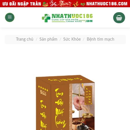
Skip
to
content
Trang chủ
/
Sản phẩm
/
Sức Khỏe
/
Bệnh tim mạch