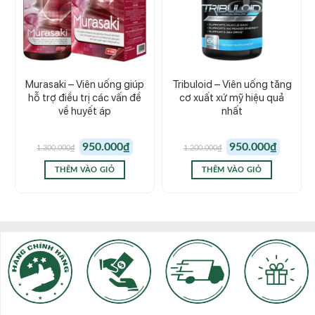
Murasaki – Viên uống giúp
Tribuloid – Viên uống tăng
hỗ trợ điều trị các vấn đề
cơ xuất xứ mỹ hiệu quả
về huyết áp
nhất
Giá
Giá
Giá
Giá
950.000
₫
950.000
₫
1.300.000
₫
1.200.000
₫
gốc
hiện
gốc
hiện
là:
tại
là:
tại
1.300.000₫.
là:
1.200.000₫.
là:
THÊM VÀO GIỎ
THÊM VÀO GIỎ
950.000₫.
950.000₫.