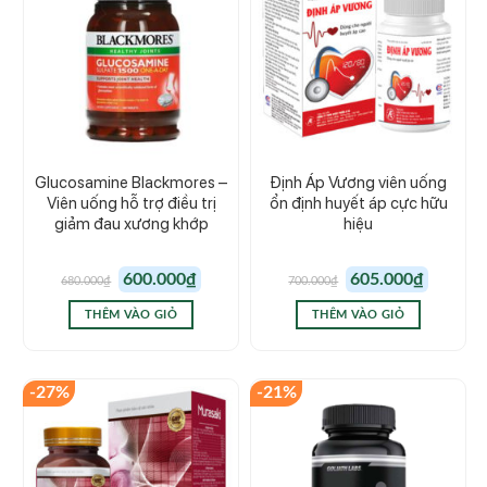
Glucosamine Blackmores –
Định Áp Vương viên uống
Viên uống hỗ trợ điều trị
ổn định huyết áp cực hữu
giảm đau xương khớp
hiệu
Giá
Giá
Giá
Giá
600.000
₫
605.000
₫
680.000
₫
700.000
₫
gốc
hiện
gốc
hiện
là:
tại
là:
tại
680.000₫.
là:
700.000₫.
là:
THÊM VÀO GIỎ
THÊM VÀO GIỎ
600.000₫.
605.000₫.
-27%
-21%