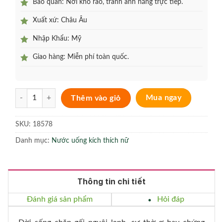
Bảo quản: Nơi khô ráo, tránh ánh nắng trực tiếp.
Xuất xứ: Châu Âu
Nhập Khẩu: Mỹ
Giao hàng: Miễn phí toàn quốc.
Nước uống kích thích nữ Spanish Fly Black 10ml số lượng
Thêm vào giỏ
Mua ngay
SKU:
18578
Danh mục:
Nước uống kích thích nữ
Thông tin chi tiết
Đánh giá sản phẩm
Hỏi đáp