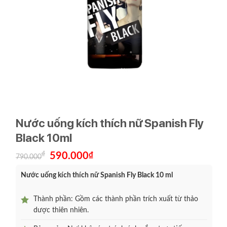
Nước uống kích thích nữ Spanish Fly
Black 10ml
Giá
Giá
₫
590.000
₫
790.000
gốc
hiện
là:
tại
Nước uống kích thích nữ Spanish Fly Black 10 ml
790.000₫.
là:
590.000₫.
Thành phần: Gồm các thành phần trích xuất từ thảo
dược thiên nhiên.