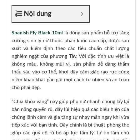
Nội dung
Spanish Fly Black 10ml
là dòng sản phẩm hỗ trợ tăng
cường sinh lý nữ thuộc phân khúc cao cấp, được sản
xuất và kiểm định theo các tiêu chuẩn chất lượng
nghiêm ngặt của phương Tây. Với đặc tính ưu việt là
không màu, không mùi vị, sản phẩm dễ dàng thẩm
thấu sâu vào cơ thể, khơi dậy cảm giác rạo rực cùng
niềm khao khát gần gũi một cách tự nhiên và an toàn
cho phái đẹp.
“Chìa khóa vàng” này giúp phụ nữ nhanh chóng lấy lại
bản năng quyến rũ, đẩy lùi hiệu quả các biểu hiện của
chứng lãnh cảm và gia tăng sự nhạy mẫn ngay khi vừa
tiếp xúc với bạn tình. Đây chính là bí thuật phòng the
giúp các quý cô rũ bỏ áp lực tâm lý, tự tin làm chủ