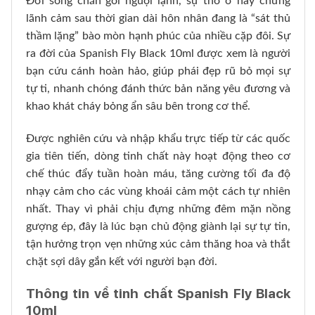
Đời sống chăn gối nguội lạnh, sự thờ ơ hay chứng
lãnh cảm sau thời gian dài hôn nhân đang là “sát thủ
thầm lặng” bào mòn hạnh phúc của nhiều cặp đôi. Sự
ra đời của Spanish Fly Black 10ml được xem là người
bạn cứu cánh hoàn hảo, giúp phái đẹp rũ bỏ mọi sự
tự ti, nhanh chóng đánh thức bản năng yêu đương và
khao khát cháy bỏng ẩn sâu bên trong cơ thể.
Được nghiên cứu và nhập khẩu trực tiếp từ các quốc
gia tiên tiến, dòng tinh chất này hoạt động theo cơ
chế thúc đẩy tuần hoàn máu, tăng cường tối đa độ
nhạy cảm cho các vùng khoái cảm một cách tự nhiên
nhất. Thay vì phải chịu đựng những đêm mặn nồng
gượng ép, đây là lúc bạn chủ động giành lại sự tự tin,
tận hưởng trọn vẹn những xúc cảm thăng hoa và thắt
chặt sợi dây gắn kết với người bạn đời.
Thông tin về tinh chất Spanish Fly Black
10ml