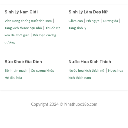
Sinh Lý Nam Giới
Sinh Lý Làm Đẹp Nữ
|
|
|
|
Viên uống chống xuất tinh sớm
Giảm cân
Nở ngực
Dưỡng da
|
Tăng kích thước cậu nhỏ
Thuốc xịt
Tăng sinh lý
|
kéo dài thời gian
Rối loạn cương
dương
Sức Khoẻ Gia Đình
Nước Hoa Kích Thích
|
|
|
Bệnh tim mạch
Cơ xương khớp
Nước hoa kích thích nữ
Nước hoa
Hệ tiêu hóa
kích thích nam
Copyright 2024 © Nhathuoc186.com