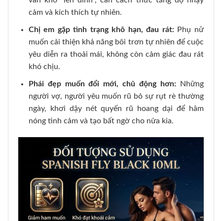
vẫn khó “lên đỉnh”, cần cách thức tăng độ nhạy
cảm và kích thích tự nhiên.
Chị em gặp tình trạng khô hạn, đau rát:
Phụ nữ
muốn cải thiện khả năng bôi trơn tự nhiên để cuộc
yêu diễn ra thoải mái, không còn cảm giác đau rát
khó chịu.
Phái đẹp muốn đổi mới, chủ động hơn:
Những
người vợ, người yêu muốn rũ bỏ sự rụt rè thường
ngày, khơi dậy nét quyến rũ hoang dại để hâm
nóng tình cảm và tạo bất ngờ cho nửa kia.