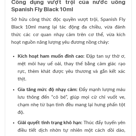
Công dụng vượt trội của nước uống
Spanish Fly Black 10ml
Sở hữu công thức độc quyền vượt trội, Spanish Fly
Black 10ml mang lại tác động đa chiều, vừa đánh
thức các cơ quan nhạy cảm trên cơ thể, vừa kích
hoạt nguồn năng lượng yêu đương nồng cháy:
Kích hoạt ham muốn đỉnh cao:
Đập tan sự thờ ơ,
mệt mỏi hay uể oải, thay thế bằng cảm giác rạo
rực, thèm khát được yêu thương và gắn kết xác
thịt.
Gia tăng mức độ nhạy cảm:
Đẩy mạnh lượng máu
lưu thông đến “cô bé”, giúp mọi cử chỉ vuốt ve,
chạm nhẹ từ bạn tình đều mang lại hưng phấn tột
độ.
Giải quyết tình trạng khô hạn:
Thúc đẩy tuyến yên
điều tiết dịch nhờn tự nhiên một cách dồi dào,