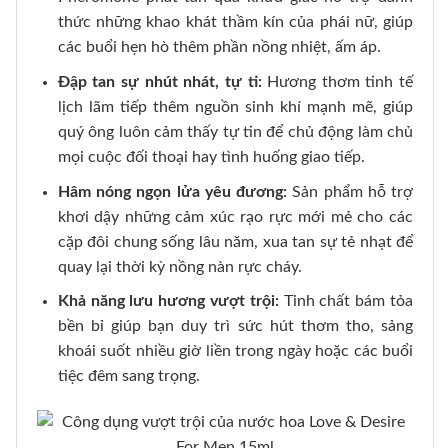
thức những khao khát thầm kín của phái nữ, giúp
các buổi hẹn hò thêm phần nồng nhiệt, ấm áp.
Đập tan sự nhút nhát, tự ti:
Hương thơm tinh tế
lịch lãm tiếp thêm nguồn sinh khí mạnh mẽ, giúp
quý ông luôn cảm thấy tự tin để chủ động làm chủ
mọi cuộc đối thoại hay tình huống giao tiếp.
Hâm nóng ngọn lửa yêu đương:
Sản phẩm hỗ trợ
khơi dậy những cảm xúc rạo rực mới mẻ cho các
cặp đôi chung sống lâu năm, xua tan sự tẻ nhạt để
quay lại thời kỳ nồng nàn rực cháy.
Khả năng lưu hương vượt trội:
Tinh chất bám tỏa
bền bỉ giúp bạn duy trì sức hút thơm tho, sảng
khoái suốt nhiều giờ liền trong ngày hoặc các buổi
tiệc đêm sang trọng.