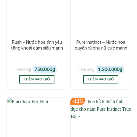
Rush – Nước hoa tình yêu
Pure Instinct – Nước hoa
tăng khoái cảm siêu mạnh
quyến rũ phụ nữ cực mạnh
Giá
Giá
Giá
Giá
750.000
₫
1.200.000
₫
900.000
₫
1.500.000
₫
gốc
hiện
gốc
hiện
là:
tại
là:
tại
900.000₫.
là:
1.500.000₫.
là:
THÊM VÀO GIỎ
THÊM VÀO GIỎ
750.000₫.
1.200.00
-11%