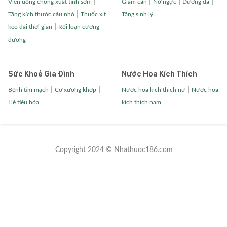
|
|
|
|
Viên uống chống xuất tinh sớm
Giảm cân
Nở ngực
Dưỡng da
|
Tăng kích thước cậu nhỏ
Thuốc xịt
Tăng sinh lý
|
kéo dài thời gian
Rối loạn cương
dương
Sức Khoẻ Gia Đình
Nước Hoa Kích Thích
|
|
|
Bệnh tim mạch
Cơ xương khớp
Nước hoa kích thích nữ
Nước hoa
Hệ tiêu hóa
kích thích nam
Copyright 2024 © Nhathuoc186.com