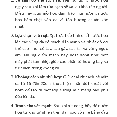
Vệ sinh cơ thể sạch sẽ:
Nên sử dụng nước hoa
ngay sau khi tắm rửa sạch sẽ và lau khô ráo người.
Điều này giúp mồ hôi, đảm bảo mùi hương nước
hoa bám chặt vào da và tỏa hương chuẩn xác
nhất.
Lựa chọn vị trí xịt:
Xịt trực tiếp tinh chất nước hoa
lên các vùng da có mạch đập mạnh và nhiệt độ cơ
thể cao như: cổ tay, sau gáy, sau tai và vùng ngực
ấm. Những điểm mạch này hoạt động như một
máy phát tán nhiệt giúp các phân tử hương bay xa
tự nhiên trong không khí.
Khoảng cách xịt phù hợp:
Giữ chai xịt cách bề mặt
da từ 15 đến 20cm, thực hiện nhấn dứt khoát vòi
bơm để tạo ra một lớp sương mịn màng bao phủ
đều lên da.
Tránh chà xát mạnh:
Sau khi xịt xong, hãy để nước
hoa tự khô tự nhiên trên da hoặc vỗ nhẹ bằng đầu