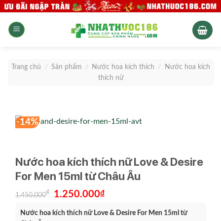
Skip
to
content
Trang chủ
/
Sản phẩm
/
Nước hoa kích thích
/
Nước hoa kích
thích nữ
-14%
Nước hoa kích thích nữ Love & Desire
For Men 15ml từ Châu Âu
Giá
Giá
₫
1.250.000
₫
1.450.000
gốc
hiện
là:
tại
Nước hoa kích thích nữ Love & Desire For Men 15ml từ
1.450.000₫.
là:
1.250.000₫.