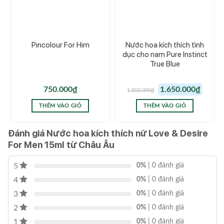
Pincolour For Him
Nước hoa kích thích tình
dục cho nam Pure Instinct
True Blue
Giá
Giá
750.000
₫
1.650.000
₫
1.850.000
₫
gốc
hiện
là:
tại
1.850.000₫.
là:
THÊM VÀO GIỎ
THÊM VÀO GIỎ
1.650.00
Đánh giá Nước hoa kích thích nữ Love & Desire
For Men 15ml từ Châu Âu
5
0%
| 0 đánh giá
4
0%
| 0 đánh giá
3
0%
| 0 đánh giá
2
0%
| 0 đánh giá
1
0%
| 0 đánh giá