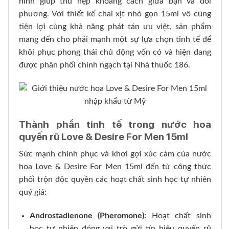
hình giúp thu hẹp khoảng cách giữa bạn và đối
phương. Với thiết kế chai xịt nhỏ gọn 15ml vô cùng
tiện lợi cùng khả năng phát tán ưu việt, sản phẩm
mang đến cho phái mạnh một sự lựa chọn tinh tế để
khôi phục phong thái chủ động vốn có và hiện đang
được phân phối chính ngạch tại Nhà thuốc 186.
Thành phần tinh tế trong nước hoa
quyến rũ Love & Desire For Men 15ml
Sức mạnh chinh phục và khơi gợi xúc cảm của nước
hoa Love & Desire For Men 15ml đến từ công thức
phối trộn độc quyền các hoạt chất sinh học tự nhiên
quý giá:
Androstadienone (Pheromone):
Hoạt chất sinh
học tự nhiên đóng vai trò gửi tín hiệu quyến rũ