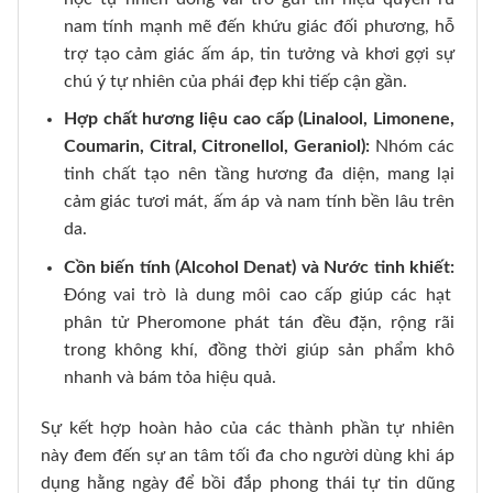
nam tính mạnh mẽ đến khứu giác đối phương, hỗ
trợ tạo cảm giác ấm áp, tin tưởng và khơi gợi sự
chú ý tự nhiên của phái đẹp khi tiếp cận gần.
Hợp chất hương liệu cao cấp (Linalool, Limonene,
Coumarin, Citral, Citronellol, Geraniol):
Nhóm các
tinh chất tạo nên tầng hương đa diện, mang lại
cảm giác tươi mát, ấm áp và nam tính bền lâu trên
da.
Cồn biến tính (Alcohol Denat) và Nước tinh khiết:
Đóng vai trò là dung môi cao cấp giúp các hạt
phân tử Pheromone phát tán đều đặn, rộng rãi
trong không khí, đồng thời giúp sản phẩm khô
nhanh và bám tỏa hiệu quả.
Sự kết hợp hoàn hảo của các thành phần tự nhiên
này đem đến sự an tâm tối đa cho người dùng khi áp
dụng hằng ngày để bồi đắp phong thái tự tin dũng