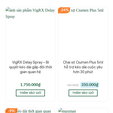
-24%
VigRX Delay Spray – Bí
Chai xịt Ciumen Plus 5ml
quyết kéo dài gấp đôi thời
hỗ trợ kéo dài cuộc yêu
gian quan hệ
hơn 30 phút
Giá
Giá
1.750.000
₫
350.000
₫
460.000
₫
gốc
hiện
là:
tại
460.000₫.
là:
THÊM VÀO GIỎ
THÊM VÀO GIỎ
350.000₫.
-9%