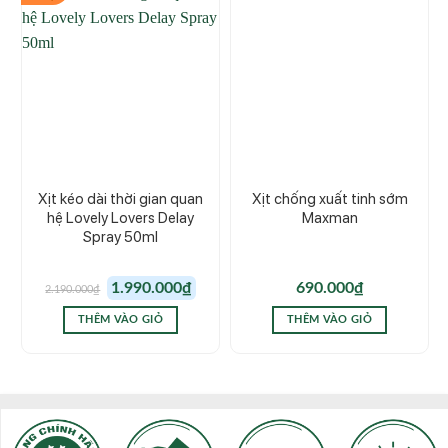
Xịt kéo dài thời gian quan
Xịt chống xuất tinh sớm
hệ Lovely Lovers Delay
Maxman
Spray 50ml
Giá
Giá
1.990.000
₫
690.000
₫
2.190.000
₫
gốc
hiện
là:
tại
2.190.000₫.
là:
THÊM VÀO GIỎ
THÊM VÀO GIỎ
1.990.000₫.