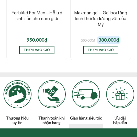
FertilAid For Men – Hỗ trợ
Maxman gel – Gel bôi tăng
sinh sản cho nam giới
kích thước dương vật của
Mỹ
Giá
Giá
950.000
₫
380.000
₫
500.000
₫
gốc
hiện
là:
tại
500.000₫.
là:
THÊM VÀO GIỎ
THÊM VÀO GIỎ
380.000₫.
Thương hiệu
Thanh toán
khi
Giao hàng siêu tốc
Ưu đãi
uy tín
nhận hàng
hấp dẫn