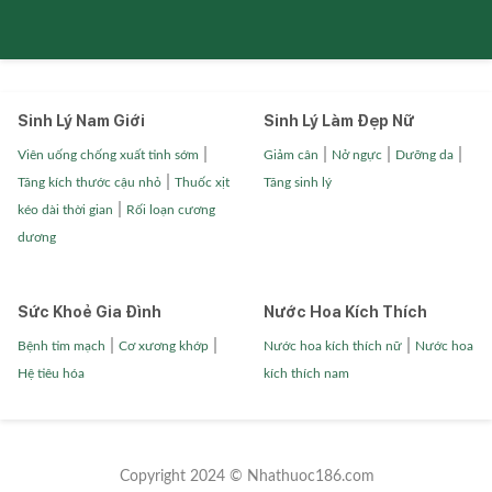
Sinh Lý Nam Giới
Sinh Lý Làm Đẹp Nữ
|
|
|
|
Viên uống chống xuất tinh sớm
Giảm cân
Nở ngực
Dưỡng da
|
Tăng kích thước cậu nhỏ
Thuốc xịt
Tăng sinh lý
|
kéo dài thời gian
Rối loạn cương
dương
Sức Khoẻ Gia Đình
Nước Hoa Kích Thích
|
|
|
Bệnh tim mạch
Cơ xương khớp
Nước hoa kích thích nữ
Nước hoa
Hệ tiêu hóa
kích thích nam
Copyright 2024 © Nhathuoc186.com