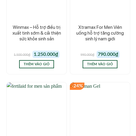
Winmax – Hỗ trợ điều trị
Xtramax For Men Viên
xuất tinh sớm & cải thiện
uống hỗ trợ tăng cường
sức khỏe sinh sản
sinh lý nam giới
Giá
Giá
Giá
Giá
1.250.000
₫
790.000
₫
1.500.000
₫
990.000
₫
gốc
hiện
gốc
hiện
là:
tại
là:
tại
1.500.000₫.
là:
990.000₫.
là:
THÊM VÀO GIỎ
THÊM VÀO GIỎ
1.250.000₫.
790.000₫.
-24%