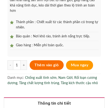
dần khả năng sản sinh nội tiết tố nam giới, giúp nâng cao
khả năng tình dục, kéo dài thời gian theo lộ trình an toàn
hơn
Thành phần : Chiết xuất từ các thành phần có trong tự
nhiên.
Bảo quản : Nơi khô ráo, tránh ánh nắng trực tiếp.
Giao hàng : Miễn phí toàn quốc.
Winmax - Hỗ trợ điều trị xuất tinh sớm & cải thiện sức khỏe sinh sả
Thêm vào giỏ
Mua ngay
Danh mục:
Chống xuất tinh sớm
,
Nam Giới
,
Rối loạn cương
dương
,
Tăng chất lượng tinh trùng
,
Tăng kích thước cậu nhỏ
Thông tin chi tiết