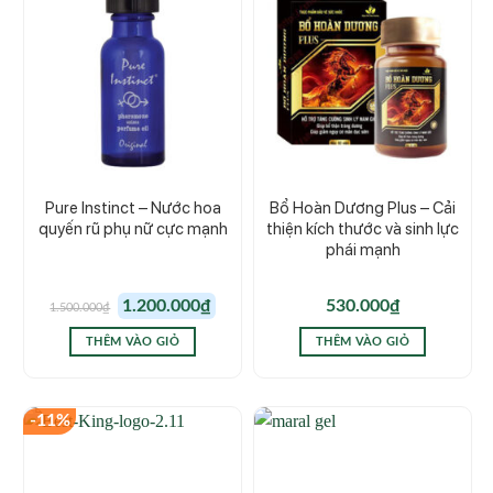
Pure Instinct – Nước hoa
Bổ Hoàn Dương Plus – Cải
quyến rũ phụ nữ cực mạnh
thiện kích thước và sinh lực
phái mạnh
Giá
Giá
1.200.000
₫
530.000
₫
1.500.000
₫
gốc
hiện
là:
tại
1.500.000₫.
là:
THÊM VÀO GIỎ
THÊM VÀO GIỎ
1.200.000₫.
-11%