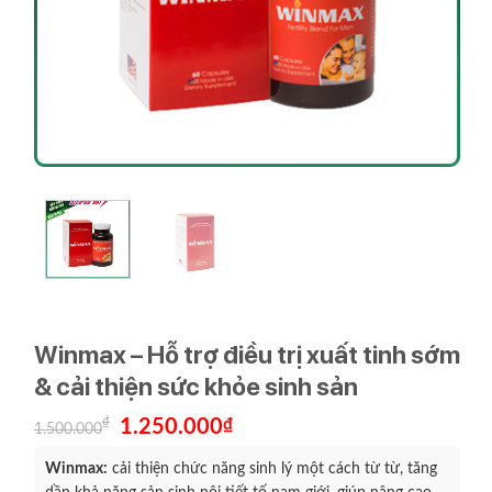
Winmax – Hỗ trợ điều trị xuất tinh sớm
& cải thiện sức khỏe sinh sản
Giá
Giá
₫
1.250.000
₫
1.500.000
gốc
hiện
là:
tại
Winmax:
cải thiện chức năng sinh lý một cách từ từ, tăng
1.500.000₫.
là:
1.250.000₫.