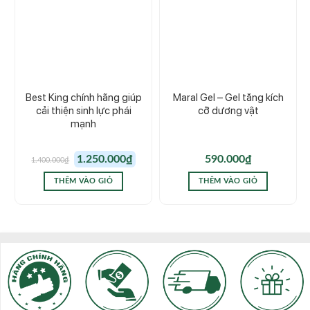
Best King chính hãng giúp
Maral Gel – Gel tăng kích
cải thiện sinh lực phái
cỡ dương vật
mạnh
Giá
Giá
1.250.000
₫
590.000
₫
1.400.000
₫
gốc
hiện
là:
tại
1.400.000₫.
là:
THÊM VÀO GIỎ
THÊM VÀO GIỎ
1.250.000₫.