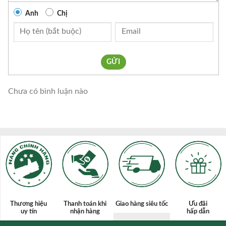
Anh
Chị
GỬI
Chưa có bình luận nào
Thương hiệu
Thanh toán
khi
Giao hàng siêu tốc
Ưu đãi
uy tín
nhận hàng
hấp dẫn