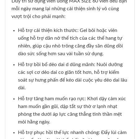
Duy trì sử dụng viên uống MAX SIZE 60 viên đều đặn
mỗi ngày mang lại những cải thiện sinh lý vô cùng
vượt trội cho phái mạnh:
Hỗ trợ cải thiện kích thước: Gel bôi hoặc viên
uống hỗ trợ dãn nở thể tích của các thể hang tự
nhiên, giúp cậu nhỏ trông căng đầy săn dũng dồi
dào sức sống hơn sau vài tuần sử dụng.
Hỗ trợ bồi bổ dẻo dai d dũng mãnh: Nuôi dưỡng
các sợi cơ dẻo dai co giãn tốt hơn, hỗ trợ kiểm
soát sự hưng phấn để kéo dài cuộc yêu dẻo dai lâu
dài.
Hỗ trợ tăng ham muốn rạo rực: Khơi dậy cảm xúc
ham muốn gần gũi, dập tắt sự thờ ơ lạnh nhạt
phòng the dưới áp lực căng thẳng tinh thần mệt
mỏi hằng ngày.
Hỗ trợ phục hồi thể lực nhanh chóng: Đẩy lùi cảm