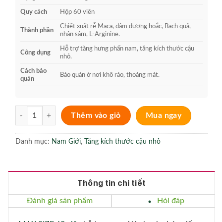
Quy cách
Hộp 60 viên
Chiết xuất rễ Maca, dâm dương hoắc, Bạch quả,
Thành phần
nhân sâm, L-Arginine.
Hỗ trợ tăng hưng phấn nam, tăng kích thước cậu
Công dụng
nhỏ.
Cách bảo
Bảo quản ở nơi khô ráo, thoáng mát.
quản
MAX SIZE 60 viên Giúp Hỗ Trợ Tăng Kích Thước Cậu Nhỏ số lượng
Thêm vào giỏ
Mua ngay
Danh mục:
Nam Giới
,
Tăng kích thước cậu nhỏ
Thông tin chi tiết
Đánh giá sản phẩm
Hỏi đáp