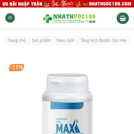
Skip
to
content
Trang chủ
/
Sản phẩm
/
Nam Giới
/
Tăng kích thước cậu nhỏ
-11%