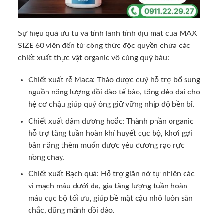
Sự hiệu quả ưu tú và tính lành tính dịu mát của MAX
SIZE 60 viên đến từ công thức độc quyền chứa các
chiết xuất thực vật organic vô cùng quý báu:
Chiết xuất rễ Maca: Thảo dược quý hỗ trợ bổ sung
nguồn năng lượng dồi dào tế bào, tăng dẻo dai cho
hệ cơ chậu giúp quý ông giữ vững nhịp độ bền bỉ.
Chiết xuất dâm dương hoắc: Thành phần organic
hỗ trợ tăng tuần hoàn khí huyết cục bộ, khơi gợi
bản năng thèm muốn được yêu đương rạo rực
nồng cháy.
Chiết xuất Bạch quả: Hỗ trợ giãn nở tự nhiên các
vi mạch máu dưới da, gia tăng lượng tuần hoàn
máu cục bộ tối ưu, giúp bề mặt cậu nhỏ luôn săn
chắc, dũng mãnh dồi dào.