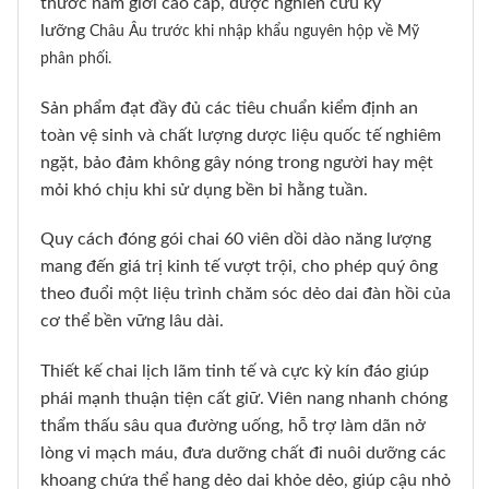
thước nam giới cao cấp, được nghiên cứu kỹ
lưỡng
Châu Âu trước khi nhập khẩu nguyên hộp về Mỹ
phân phối.
Sản phẩm đạt đầy đủ các tiêu chuẩn kiểm định an
toàn vệ sinh và chất lượng dược liệu quốc tế nghiêm
ngặt, bảo đảm không gây nóng trong người hay mệt
mỏi khó chịu khi sử dụng bền bỉ hằng tuần.
Quy cách đóng gói chai 60 viên dồi dào năng lượng
mang đến giá trị kinh tế vượt trội, cho phép quý ông
theo đuổi một liệu trình chăm sóc dẻo dai đàn hồi của
cơ thể bền vững lâu dài.
Thiết kế chai lịch lãm tinh tế và cực kỳ kín đáo giúp
phái mạnh thuận tiện cất giữ. Viên nang nhanh chóng
thẩm thấu sâu qua đường uống, hỗ trợ làm dãn nở
lòng vi mạch máu, đưa dưỡng chất đi nuôi dưỡng các
khoang chứa thể hang dẻo dai khỏe dẻo, giúp cậu nhỏ