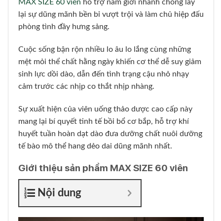
MAX SIZE 60 viên
hỗ trợ nam giới nhanh chóng lấy
lại sự dũng mãnh bền bỉ vượt trội và làm chủ hiệp đấu
phòng tình đầy hưng sảng.
Cuộc sống bận rộn nhiều lo âu lo lắng cùng những
mệt mỏi thể chất hằng ngày khiến cơ thể dễ suy giảm
sinh lực dồi dào, dẫn đến tình trạng cậu nhỏ nhạy
cảm trước các nhịp co thắt nhịp nhàng.
Sự xuất hiện của viên uống thảo dược cao cấp này
mang lại bí quyết tinh tế bồi bổ cơ bắp, hỗ trợ khí
huyết tuần hoàn dạt dào đưa dưỡng chất nuôi dưỡng
tế bào mô thể hang dẻo dai dũng mãnh nhất.
Giới thiệu sản phẩm MAX SIZE 60 viên
Nội dung