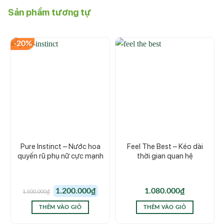
Sản phẩm tương tự
-20%
Pure Instinct – Nước hoa
Feel The Best – Kéo dài
quyến rũ phụ nữ cực mạnh
thời gian quan hệ
Giá
Giá
1.200.000
₫
1.080.000
₫
1.500.000
₫
gốc
hiện
là:
tại
1.500.000₫.
là:
THÊM VÀO GIỎ
THÊM VÀO GIỎ
1.200.000₫.