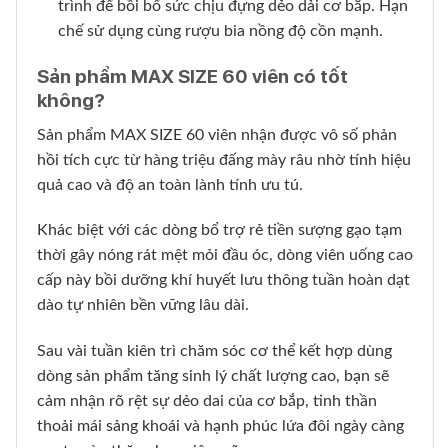
trình để bồi bổ sức chịu đựng dẻo dải cơ bắp. Hạn
chế sử dụng cùng rượu bia nồng độ cồn mạnh.
Sản phẩm MAX SIZE 60 viên có tốt
không?
Sản phẩm MAX SIZE 60 viên nhận được vô số phản
hồi tích cực từ hàng triệu đấng mày râu nhờ tính hiệu
quả cao và độ an toàn lành tính ưu tú.
Khác biệt với các dòng bổ trợ rẻ tiền sượng gạo tạm
thời gây nóng rát mệt mỏi đầu óc, dòng viên uống cao
cấp này bồi dưỡng khí huyết lưu thông tuần hoàn dạt
dào tự nhiên bền vững lâu dài.
Sau vài tuần kiên trì chăm sóc cơ thể kết hợp dùng
dòng sản phẩm tăng sinh lý chất lượng cao, bạn sẽ
cảm nhận rõ rệt sự dẻo dai của cơ bắp, tinh thần
thoải mái sảng khoái và hạnh phúc lứa đôi ngày càng