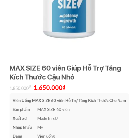
MAX SIZE 60 viên Giúp Hỗ Trợ Tăng
Kích Thước Cậu Nhỏ
Giá
Giá
₫
1.650.000
₫
1.850.000
gốc
hiện
là:
tại
1.850.000₫.
là:
Viên Uống MAX SIZE 60 viên Hỗ Trợ Tăng Kích Thước Cho Nam
1.650.000₫.
Sản phẩm
MAX SIZE 60 viên
Xuất xứ
Made In EU
Nhập khẩu
Mỹ
Dạng
Viên uống