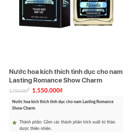
Nước hoa kích thích tình dục cho nam
Lasting Romance Show Charm
Giá
Giá
₫
1.550.000
₫
1.750.000
gốc
hiện
là:
tại
Nước hoa kích thích tình dục cho nam Lasting Romance
1.750.000₫.
là:
1.550.000₫.
Show Charm
Thành phần: Gồm các thành phần trích xuất từ thảo
dược thiên nhiên.