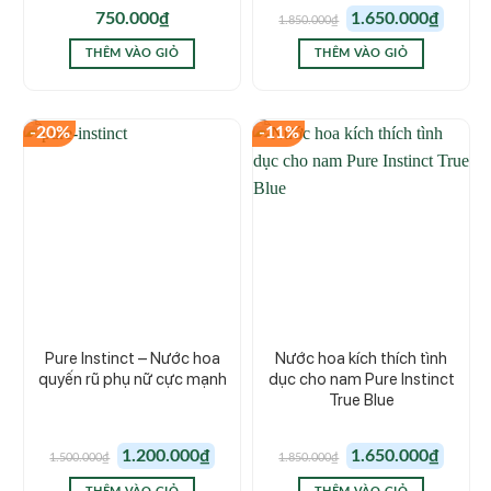
Giá
Giá
750.000
₫
1.650.000
₫
1.850.000
₫
gốc
hiện
là:
tại
1.850.000₫.
là:
THÊM VÀO GIỎ
THÊM VÀO GIỎ
1.650.00
-20%
-11%
Pure Instinct – Nước hoa
Nước hoa kích thích tình
quyến rũ phụ nữ cực mạnh
dục cho nam Pure Instinct
True Blue
Giá
Giá
Giá
Giá
1.200.000
₫
1.650.000
₫
1.500.000
₫
1.850.000
₫
gốc
hiện
gốc
hiện
là:
tại
là:
tại
1.500.000₫.
là:
1.850.000₫.
là: