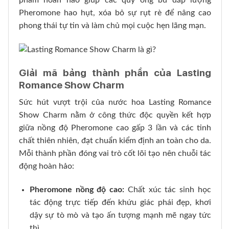
phẩm hoàn hảo giúp các quý ông bù đắp lượng
Pheromone hao hụt, xóa bỏ sự rụt rè để nâng cao
phong thái tự tin và làm chủ mọi cuộc hẹn lãng mạn.
Giải mã bảng thành phần của Lasting
Romance Show Charm
Sức hút vượt trội của nước hoa Lasting Romance
Show Charm nằm ở công thức độc quyền kết hợp
giữa nồng độ Pheromone cao gấp 3 lần và các tinh
chất thiên nhiên, đạt chuẩn kiểm định an toàn cho da.
Mỗi thành phần đóng vai trò cốt lõi tạo nên chuỗi tác
động hoàn hảo:
Pheromone nồng độ cao:
Chất xúc tác sinh học
tác động trực tiếp đến khứu giác phái đẹp, khơi
dậy sự tò mò và tạo ấn tượng mạnh mẽ ngay tức
thì.