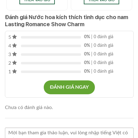
THÊM VÀO GIỎ
THÊM VÀO GIỎ
1.200.000₫.
1.650.00
Đánh giá Nước hoa kích thích tình dục cho nam
Lasting Romance Show Charm
5
0%
| 0 đánh giá
4
0%
| 0 đánh giá
3
0%
| 0 đánh giá
2
0%
| 0 đánh giá
1
0%
| 0 đánh giá
ĐÁNH GIÁ NGAY
Chưa có đánh giá nào.