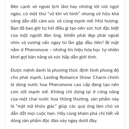
Bên cạnh vẻ ngoài lịch lãm hay những lời nói ngọt
ngào, có một thứ “vũ khí vô hình” nhưng sở hữu khả
năng dẫn dắt cảm xúc vô cùng mạnh mẽ: Mùi hương.
Bạn đã bao giờ tự hỏi điều gì tạo nên sức hút đặc biệt
của một người đàn ông, khiến phái đẹp phải ngoái
nhìn và vương vấn ngay từ lần gặp đầu tiên? Bí mật
nằm ở Pheromone – những tín hiệu hóa học tự nhiên
khơi gợi bản năng và sức hấp dẫn giới tính.
Được mệnh danh là phương thức định hình phong độ
cho phái mạnh, Lasting Romance Show Charm chính
là dòng nước hoa Pheromone cao cấp đang tạo nên
cơn sốt mạnh mẽ. Không chỉ dừng lại ở công năng
của một chai nước hoa thông thường, sản phẩm này
là “mật mã khứu giác” giúp các quý ông làm chủ và
dẫn dắt mọi cuộc hẹn. Hãy cùng khám phá chi tiết về
dòng sản phẩm độc đáo này ngay dưới đây.