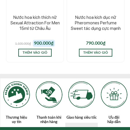
Nước hoa kích thích nữ
Nước hoa kích dục nữ
Sexual Attraction For Men
Pheromones Perfume
15ml từ Châu Âu
Sweet tác dụng cực mạnh
Giá
Giá
900.000
₫
790.000
₫
1.100.000
₫
gốc
hiện
là:
tại
1.100.000₫.
là:
THÊM VÀO GIỎ
THÊM VÀO GIỎ
900.000₫.
Thương hiệu
Thanh toán
khi
Giao hàng siêu tốc
Ưu đãi
uy tín
nhận hàng
hấp dẫn