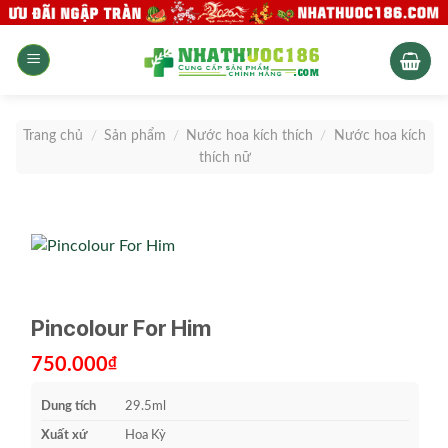
Skip
to
content
Trang chủ
/
Sản phẩm
/
Nước hoa kích thích
/
Nước hoa kích
thích nữ
Pincolour For Him
750.000
₫
Dung tích
29.5ml
Xuất xứ
Hoa Kỳ