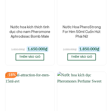
Nước hoa kích thích tình
Nước Hoa PheroStrong
dục cho nam Pheromone
For Him 50ml Cuốn Hút
Aphrodisiac Bomb Male
Phái Nữ
Giá
Giá
Giá
Giá
1.650.000
₫
1.850.000
₫
1.850.000
₫
2.050.000
₫
gốc
hiện
gốc
hiện
là:
tại
là:
tại
1.850.000₫.
là:
2.050.000₫.
là:
THÊM VÀO GIỎ
THÊM VÀO GIỎ
1.650.000₫.
1.850.00
-18%