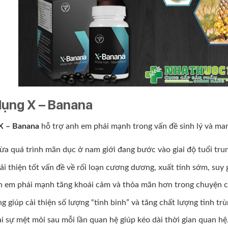
ụng X – Banana
X – Banana
hỗ trợ anh em phái mạnh trong vấn đề sinh lý và ma
a quá trình mãn dục ở nam giới đang bước vào giai độ tuổi trun
ải thiện tốt vấn đề về rối loạn cương dương, xuất tinh sớm, su
h em phái mạnh tăng khoái cảm và thỏa mãn hơn trong chuyện c
g giúp cải thiện số lượng “tinh binh” và tăng chất lượng tinh tr
i sự mệt mỏi sau mỗi lần quan hệ giúp kéo dài thời gian quan hệ