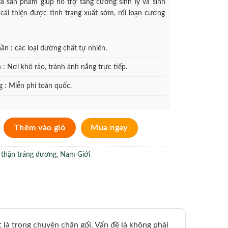
là sản phẩm giúp hỗ trợ tăng cường sinh lý và sinh
 cải thiện được tình trạng xuất sớm, rối loạn cương
n : các loại dưỡng chất tự nhiên.
: Nơi khô ráo, tránh ánh nắng trực tiếp.
 : Miễn phí toàn quốc.
ỗ trợ bổ thận tráng dương tăng cường sinh lý số lượng
Thêm vào giỏ
Mua ngay
 thận tráng dương
,
Nam Giới
t là trong chuyện chăn gối. Vấn đề là không phải