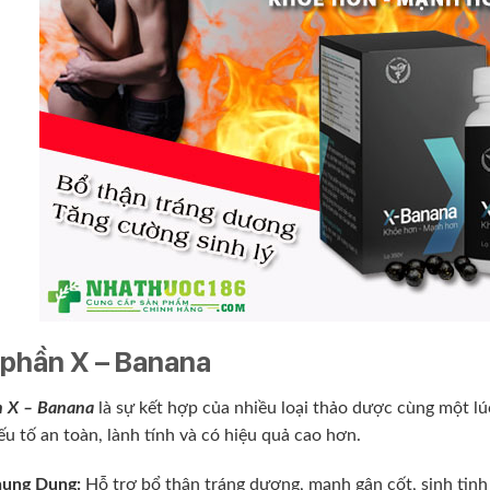
phần X – Banana
 X – Banana
là sự kết hợp của nhiều loại thảo dược cùng một l
u tố an toàn, lành tính và có hiệu quả cao hơn.
ung Dung:
Hỗ trợ bổ thận tráng dương, mạnh gân cốt, sinh tinh