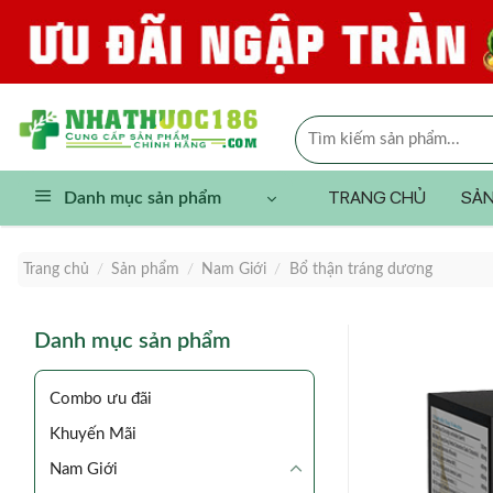
Skip
to
content
Tìm
kiếm:
TRANG CHỦ
SẢN
Danh mục sản phẩm
Trang chủ
/
Sản phẩm
/
Nam Giới
/
Bổ thận tráng dương
Danh mục sản phẩm
Combo ưu đãi
Khuyến Mãi
Nam Giới