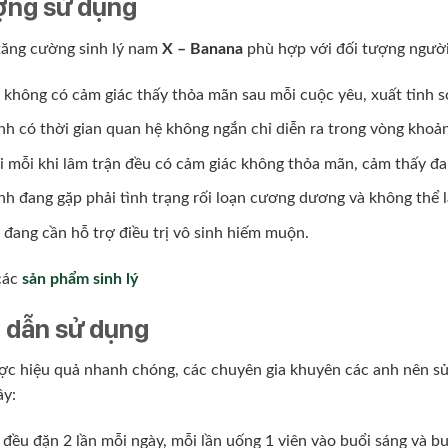
ợng sử dụng
tăng cường sinh lý nam
X – Banana
phù hợp với đối tượng người
không có cảm giác thấy thỏa mãn sau mỗi cuộc yêu, xuất tinh 
h có thời gian quan hệ không ngắn chỉ diễn ra trong vòng khoản
 mỗi khi lâm trận đều có cảm giác không thỏa mãn, cảm thấy đa
h đang gặp phải tình trạng rối loạn cương dương và không thể 
 đang cần hỗ trợ
điều trị
vô sinh hiếm muộn.
các
sản phẩm sinh lý
 dẫn sử dụng
ợc hiệu quả nhanh chóng, các chuyên gia khuyên các anh nên s
ây:
đều đặn 2 lần mỗi ngày, mỗi lần uống 1 viên vào buổi sáng và buổ