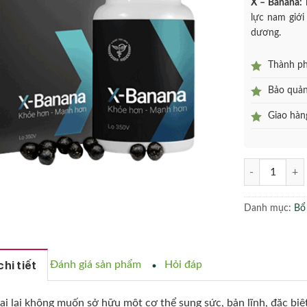
X – Banana:
lực nam giới
dương.
Thành phầ
Bảo quản 
Giao hàng
X - Banana - H
Danh mục:
Bổ
hi tiết
Đánh giá sản phẩm
Hỏi đáp
ai lại không muốn sở hữu một cơ thể sung sức, bản lĩnh, đặc biệ