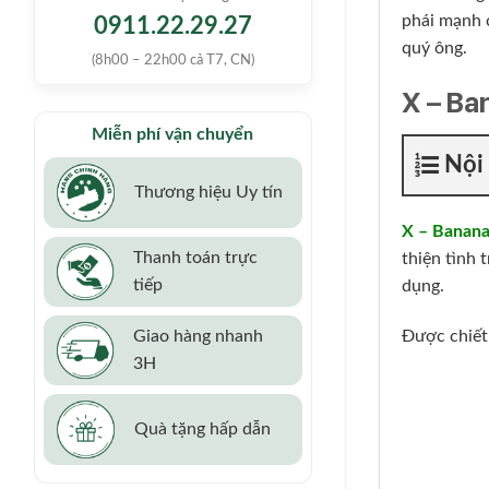
phái mạnh c
0911.22.29.27
quý ông.
(8h00 – 22h00 cả T7, CN)
X – Ban
Miễn phí vận chuyển
Nội
Thương hiệu Uy tín
X – Banan
Thanh toán trực
thiện tình 
tiếp
dụng.
Giao hàng nhanh
Được chiết 
3H
Quà tặng hấp dẫn