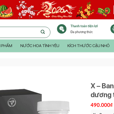
Thanh toán tiện lợi
Đa phương thức
 PHẨM
NƯỚC HOA TÌNH YÊU
KÍCH THƯỚC CẬU NHỎ
X – Ban
dương t
490.000
₫