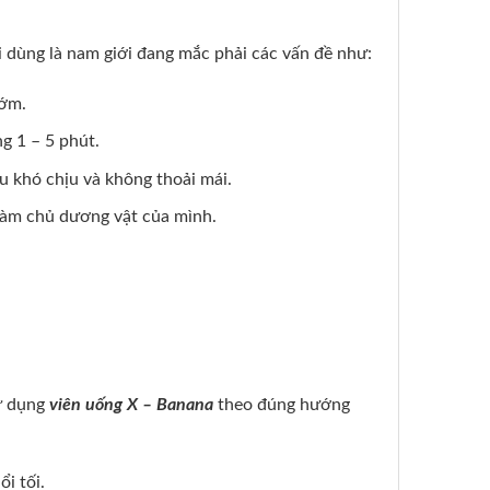
 dùng là nam giới đang mắc phải các vấn đề như:
sớm.
g 1 – 5 phút.
u khó chịu và không thoải mái.
làm chủ dương vật của mình.
ử dụng
viên uống X – Banana
theo đúng hướng
i tối.