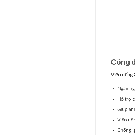
Công d
Viên uống 
Ngăn ngừ
Hỗ trợ c
Giúp an
Viên uốn
Chống lạ