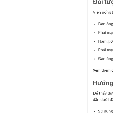
Đối tư
Viên uống 
Đàn ông 
Phái mạn
Nam giới
Phái mạn
Đàn ông
Xem thêm 
Hướng
Để thấy đư
dẫn dưới đ
Sử dụng 