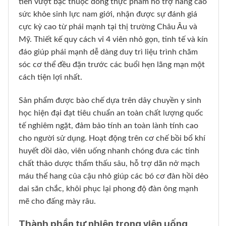
tiến vượt bậc thuộc dòng thực phẩm hỗ trợ nâng cao
sức khỏe sinh lực nam giới, nhận được sự đánh giá
cực kỳ cao từ phái mạnh tại thị trường Châu Âu và
Mỹ. Thiết kế quy cách vỉ 4 viên nhỏ gọn, tinh tế và kín
đáo giúp phái mạnh dễ dàng duy trì liệu trình chăm
sóc cơ thể đều đặn trước các buổi hẹn lãng mạn một
cách tiện lợi nhất.
Sản phẩm được bào chế dựa trên dây chuyền y sinh
học hiện đại đạt tiêu chuẩn an toàn chất lượng quốc
tế nghiêm ngặt, đảm bảo tính an toàn lành tính cao
cho người sử dụng. Hoạt động trên cơ chế bồi bổ khí
huyết dồi dào, viên uống nhanh chóng đưa các tinh
chất thảo dược thẩm thấu sâu, hỗ trợ dãn nở mạch
máu thể hang của cậu nhỏ giúp các bó cơ đàn hồi dẻo
dai săn chắc, khôi phục lại phong độ đàn ông mạnh
mẽ cho đấng mày râu.
Thành phần tự nhiên trong viên uống