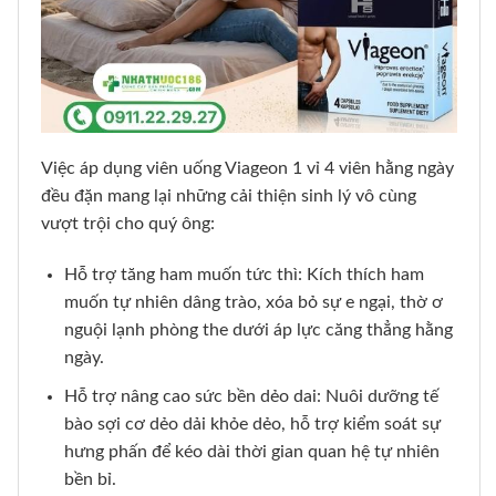
Việc áp dụng viên uống Viageon 1 vỉ 4 viên hằng ngày
đều đặn mang lại những cải thiện sinh lý vô cùng
vượt trội cho quý ông:
Hỗ trợ tăng ham muốn tức thì: Kích thích ham
muốn tự nhiên dâng trào, xóa bỏ sự e ngại, thờ ơ
nguội lạnh phòng the dưới áp lực căng thẳng hằng
ngày.
Hỗ trợ nâng cao sức bền dẻo dai: Nuôi dưỡng tế
bào sợi cơ dẻo dải khỏe dẻo, hỗ trợ kiểm soát sự
hưng phấn để kéo dài thời gian quan hệ tự nhiên
bền bỉ.