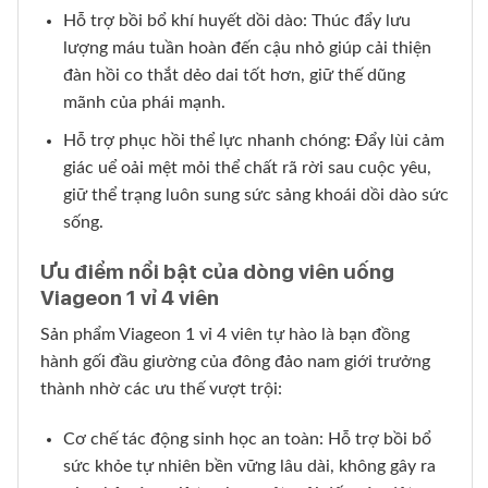
Hỗ trợ bồi bổ khí huyết dồi dào: Thúc đẩy lưu
lượng máu tuần hoàn đến cậu nhỏ giúp cải thiện
đàn hồi co thắt dẻo dai tốt hơn, giữ thế dũng
mãnh của phái mạnh.
Hỗ trợ phục hồi thể lực nhanh chóng: Đẩy lùi cảm
giác uể oải mệt mỏi thể chất rã rời sau cuộc yêu,
giữ thể trạng luôn sung sức sảng khoái dồi dào sức
sống.
Ưu điểm nổi bật của dòng viên uống
Viageon 1 vỉ 4 viên
Sản phẩm Viageon 1 vỉ 4 viên tự hào là bạn đồng
hành gối đầu giường của đông đảo nam giới trưởng
thành nhờ các ưu thế vượt trội:
Cơ chế tác động sinh học an toàn: Hỗ trợ bồi bổ
sức khỏe tự nhiên bền vững lâu dài, không gây ra