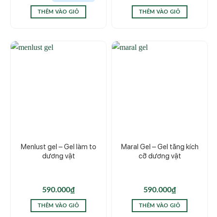
là:
tại
1.600.000₫.
là:
THÊM VÀO GIỎ
THÊM VÀO GIỎ
1.500.000₫.
Menlust gel – Gel làm to
Maral Gel – Gel tăng kích
dương vật
cỡ dương vật
590.000
₫
590.000
₫
THÊM VÀO GIỎ
THÊM VÀO GIỎ