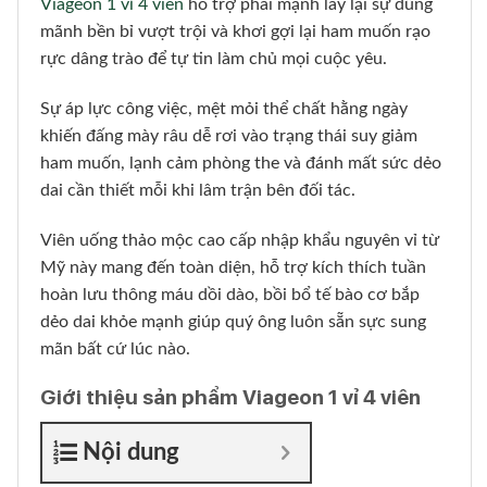
Viageon 1 vỉ 4 viên
hỗ trợ phái mạnh lấy lại sự dũng
mãnh bền bỉ vượt trội và khơi gợi lại ham muốn rạo
rực dâng trào để tự tin làm chủ mọi cuộc yêu.
Sự áp lực công việc, mệt mỏi thể chất hằng ngày
khiến đấng mày râu dễ rơi vào trạng thái suy giảm
ham muốn, lạnh cảm phòng the và đánh mất sức dẻo
dai cần thiết mỗi khi lâm trận bên đối tác.
Viên uống thảo mộc cao cấp nhập khẩu nguyên vỉ từ
Mỹ này mang đến toàn diện, hỗ trợ kích thích tuần
hoàn lưu thông máu dồi dào, bồi bổ tế bào cơ bắp
dẻo dai khỏe mạnh giúp quý ông luôn sẵn sực sung
mãn bất cứ lúc nào.
Giới thiệu sản phẩm Viageon 1 vỉ 4 viên
Nội dung