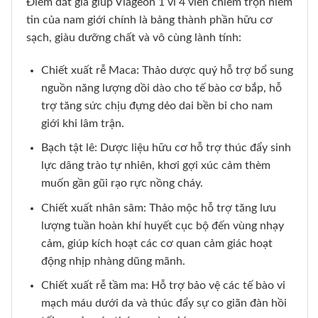
Điểm đắt giá giúp Viageon 1 vỉ 4 viên chiếm trọn niềm
tin của nam giới chính là bảng thành phần hữu cơ
sạch, giàu dưỡng chất và vô cùng lành tính:
Chiết xuất rễ Maca: Thảo dược quý hỗ trợ bổ sung
nguồn năng lượng dồi dào cho tế bào cơ bắp, hỗ
trợ tăng sức chịu đựng dẻo dai bền bỉ cho nam
giới khi lâm trận.
Bạch tật lê: Dược liệu hữu cơ hỗ trợ thúc đẩy sinh
lực dâng trào tự nhiên, khơi gợi xúc cảm thèm
muốn gần gũi rạo rực nồng cháy.
Chiết xuất nhân sâm: Thảo mộc hỗ trợ tăng lưu
lượng tuần hoàn khí huyết cục bộ đến vùng nhạy
cảm, giúp kích hoạt các cơ quan cảm giác hoạt
động nhịp nhàng dũng mãnh.
Chiết xuất rễ tầm ma: Hỗ trợ bảo vệ các tế bào vi
mạch máu dưới da và thúc đẩy sự co giãn đàn hồi