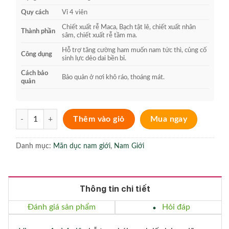
Quy cách
Vỉ 4 viên
Chiết xuất rễ Maca, Bạch tật lê, chiết xuất nhân
Thành phần
sâm, chiết xuất rễ tầm ma.
Hỗ trợ tăng cường ham muốn nam tức thì, củng cố
Công dụng
sinh lực dẻo dai bền bỉ.
Cách bảo
Bảo quản ở nơi khô ráo, thoáng mát.
quản
Viageon vỉ 4 viên Giúp Làm Tăng Sinh Lý Cho Nam Giới số lượng
Thêm vào giỏ
Mua ngay
Danh mục:
Mãn dục nam giới
,
Nam Giới
Thông tin chi tiết
Đánh giá sản phẩm
Hỏi đáp