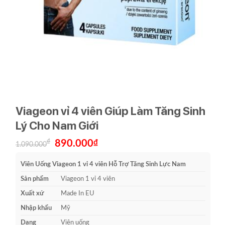
Viageon vỉ 4 viên Giúp Làm Tăng Sinh
Lý Cho Nam Giới
Giá
Giá
₫
890.000
₫
1.090.000
gốc
hiện
là:
tại
1.090.000₫.
là:
Viên Uống Viageon 1 vỉ 4 viên Hỗ Trợ Tăng Sinh Lực Nam
890.000₫.
Sản phẩm
Viageon 1 vỉ 4 viên
Xuất xứ
Made In EU
Nhập khẩu
Mỹ
Dạng
Viên uống