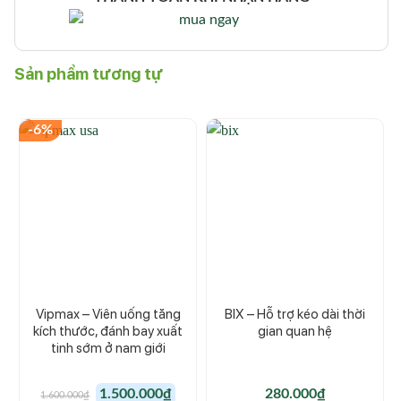
Sản phẩm tương tự
-6%
Vipmax – Viên uống tăng
BIX – Hỗ trợ kéo dài thời
kích thước, đánh bay xuất
gian quan hệ
tinh sớm ở nam giới
Giá
Giá
1.500.000
₫
280.000
₫
1.600.000
₫
gốc
hiện