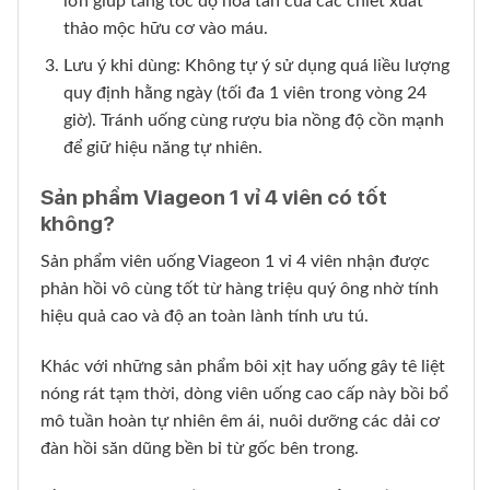
lớn giúp tăng tốc độ hòa tan của các chiết xuất
thảo mộc hữu cơ vào máu.
Lưu ý khi dùng: Không tự ý sử dụng quá liều lượng
quy định hằng ngày (tối đa 1 viên trong vòng 24
giờ). Tránh uống cùng rượu bia nồng độ cồn mạnh
để giữ hiệu năng tự nhiên.
Sản phẩm Viageon 1 vỉ 4 viên có tốt
không?
Sản phẩm viên uống Viageon 1 vỉ 4 viên nhận được
phản hồi vô cùng tốt từ hàng triệu quý ông nhờ tính
hiệu quả cao và độ an toàn lành tính ưu tú.
Khác với những sản phẩm bôi xịt hay uống gây tê liệt
nóng rát tạm thời, dòng viên uống cao cấp này bồi bổ
mô tuần hoàn tự nhiên êm ái, nuôi dưỡng các dải cơ
đàn hồi săn dũng bền bỉ từ gốc bên trong.