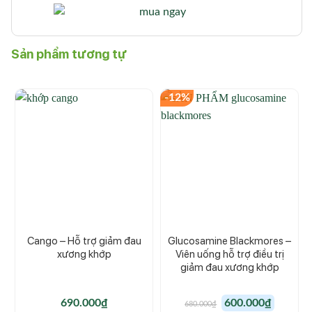
Sản phẩm tương tự
-12%
Cango – Hỗ trợ giảm đau
Glucosamine Blackmores –
xương khớp
Viên uống hỗ trợ điều trị
giảm đau xương khớp
Giá
Giá
690.000
₫
600.000
₫
680.000
₫
gốc
hiện