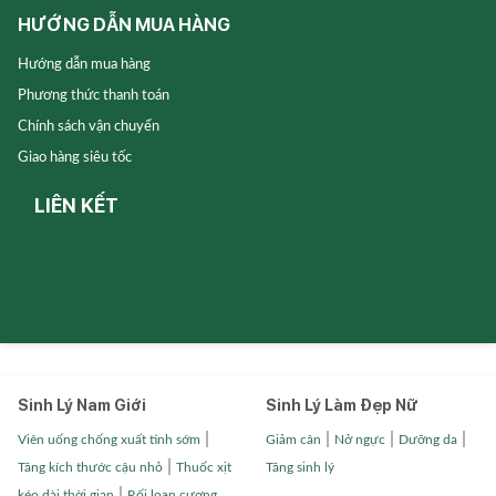
HƯỚNG DẪN MUA HÀNG
Hướng dẫn mua hàng
Phương thức thanh toán
Chính sách vận chuyển
Giao hàng siêu tốc
LIÊN KẾT
Sinh Lý Nam Giới
Sinh Lý Làm Đẹp Nữ
|
|
|
|
Viên uống chống xuất tinh sớm
Giảm cân
Nở ngực
Dưỡng da
|
Tăng kích thước cậu nhỏ
Thuốc xịt
Tăng sinh lý
|
kéo dài thời gian
Rối loạn cương