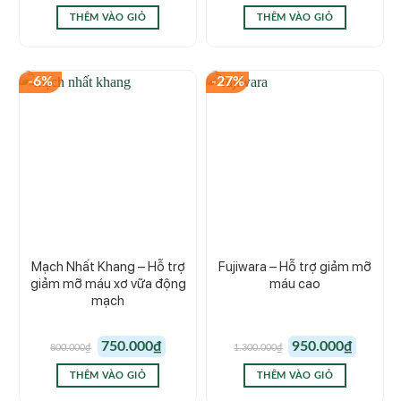
là:
tại
680.000₫.
là:
THÊM VÀO GIỎ
THÊM VÀO GIỎ
600.000₫.
-6%
-27%
Mạch Nhất Khang – Hỗ trợ
Fujiwara – Hỗ trợ giảm mỡ
giảm mỡ máu xơ vữa động
máu cao
mạch
Giá
Giá
Giá
Giá
750.000
₫
950.000
₫
800.000
₫
1.300.000
₫
gốc
hiện
gốc
hiện
là:
tại
là:
tại
800.000₫.
là:
1.300.000₫.
là:
THÊM VÀO GIỎ
THÊM VÀO GIỎ
750.000₫.
950.000₫.