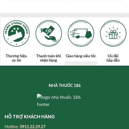
Thương hiệu
Thanh toán
khi
Giao hàng siêu tốc
Ưu đãi
uy tín
nhận hàng
hấp dẫn
NHÀ THUỐC 186
HỖ TRỢ KHÁCH HÀNG
Hotline:
0911.22.29.27