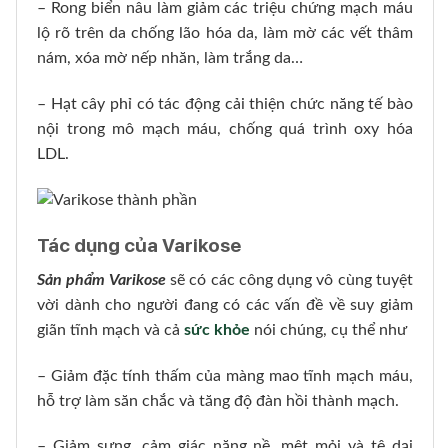
– Rong biển nâu làm giảm các triệu chứng mạch máu
lộ rõ trên da chống lão hóa da, làm mờ các vết thâm
nám, xóa mờ nếp nhăn, làm trắng da…
– Hạt cây phỉ có tác động cải thiện chức năng tế bào
nội trong mô mạch máu, chống quá trình oxy hóa
LDL.
Tác dụng của Varikose
Sản phẩm Varikose
sẽ có các công dụng vô cùng tuyệt
vời dành cho người đang có các vấn đề về suy giảm
giãn tĩnh mạch và cả
sức khỏe
nói chúng, cụ thể như
– Giảm đặc tính thấm của màng mao tĩnh mạch máu,
hỗ trợ làm săn chắc và tăng độ đàn hồi thành mạch.
– Giảm sưng, cảm giác nặng nề, mệt mỏi và tê dại