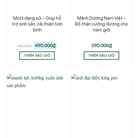
Motil dạng sủi – Giúp hỗ
Mãnh Dương Nam Việt –
trợ sinh sản, cải thiện tinh
Bổ thận cường dương cho
binh
nam giới
Giá
Giá
490.000
₫
390.000
₫
600.000
₫
gốc
hiện
là:
tại
600.000₫.
là:
THÊM VÀO GIỎ
THÊM VÀO GIỎ
490.000₫.