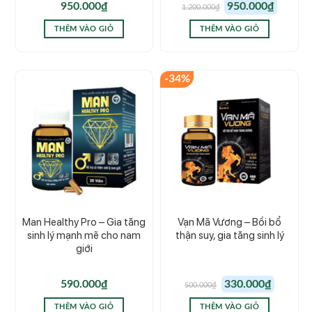
Giá
Giá
950.000
₫
950.000
₫
1.200.000
₫
gốc
hiện
là:
tại
1.200.000₫.
là:
THÊM VÀO GIỎ
THÊM VÀO GIỎ
950.000₫.
-34%
Man Healthy Pro – Gia tăng
Vạn Mã Vương – Bồi bổ
sinh lý mạnh mẽ cho nam
thận suy, gia tăng sinh lý
giới
Giá
Giá
590.000
₫
330.000
₫
500.000
₫
gốc
hiện
là:
tại
500.000₫.
là:
THÊM VÀO GIỎ
THÊM VÀO GIỎ