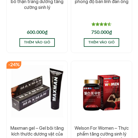
bổ thận tráng dương tăng
phong độ bản lĩnh đàn ông
cường sinh lý
Được xếp
600.000
₫
750.000
₫
hạng
4.50
5 sao
THÊM VÀO GIỎ
THÊM VÀO GIỎ
-24%
Maxman gel – Gel bôi tăng
Welson For Women – Thực
kích thước dương vật của
phẩm tăng cường sinh lý