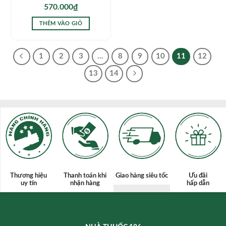
570.000
₫
THÊM VÀO GIỎ
1
2
3
…
8
9
10
11
12
13
14
Thương hiệu
Thanh toán
khi
Giao hàng siêu tốc
Ưu đãi
uy tín
nhận hàng
hấp dẫn