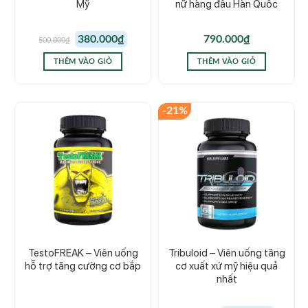
Mỹ
nữ hàng đầu Hàn Quốc
Giá
Giá
380.000
₫
790.000
₫
500.000
₫
gốc
hiện
là:
tại
500.000₫.
là:
THÊM VÀO GIỎ
THÊM VÀO GIỎ
380.000₫.
-21%
TestoFREAK – Viên uống
Tribuloid – Viên uống tăng
hỗ trợ tăng cường cơ bắp
cơ xuất xứ mỹ hiệu quả
nhất