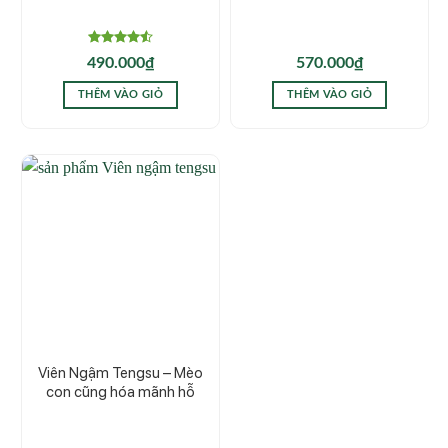
Được xếp
490.000
₫
570.000
₫
hạng
4.50
5 sao
THÊM VÀO GIỎ
THÊM VÀO GIỎ
Viên Ngậm Tengsu – Mèo
con cũng hóa mãnh hỗ