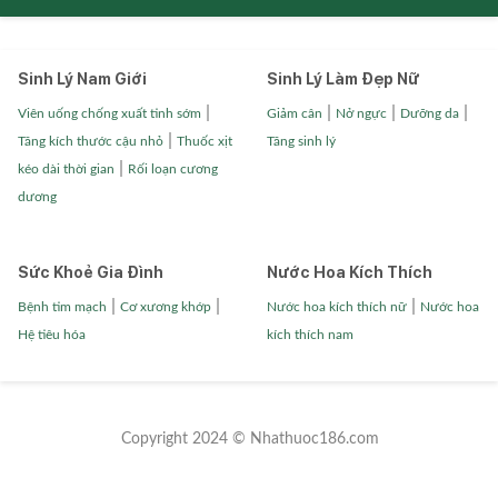
Sinh Lý Nam Giới
Sinh Lý Làm Đẹp Nữ
|
|
|
|
Viên uống chống xuất tinh sớm
Giảm cân
Nở ngực
Dưỡng da
|
Tăng kích thước cậu nhỏ
Thuốc xịt
Tăng sinh lý
|
kéo dài thời gian
Rối loạn cương
dương
Sức Khoẻ Gia Đình
Nước Hoa Kích Thích
|
|
|
Bệnh tim mạch
Cơ xương khớp
Nước hoa kích thích nữ
Nước hoa
Hệ tiêu hóa
kích thích nam
Copyright 2024 © Nhathuoc186.com