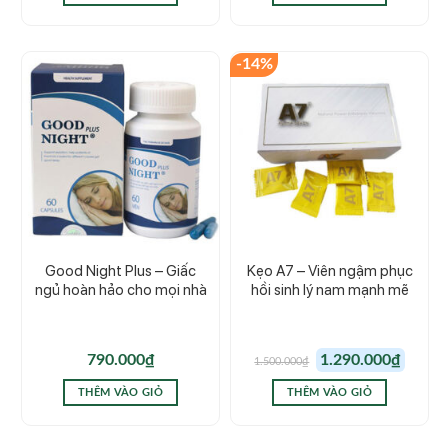
330.000₫.
-14%
Good Night Plus – Giấc
Kẹo A7 – Viên ngậm phục
ngủ hoàn hảo cho mọi nhà
hồi sinh lý nam mạnh mẽ
Giá
Giá
790.000
₫
1.290.000
₫
1.500.000
₫
gốc
hiện
là:
tại
1.500.000₫.
là:
THÊM VÀO GIỎ
THÊM VÀO GIỎ
1.290.00