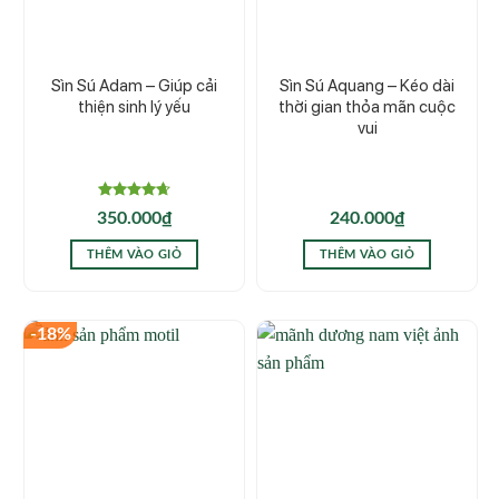
Sìn Sú Adam – Giúp cải
Sìn Sú Aquang – Kéo dài
thiện sinh lý yếu
thời gian thỏa mãn cuộc
vui
Được xếp
350.000
₫
240.000
₫
hạng
4.67
5 sao
THÊM VÀO GIỎ
THÊM VÀO GIỎ
-18%