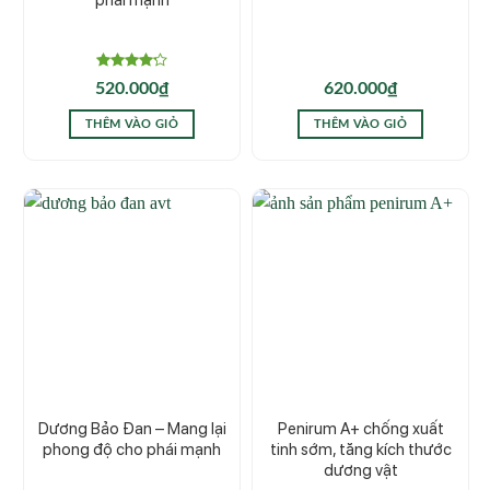
phái mạnh
Được
520.000
₫
620.000
₫
xếp hạng
4.20
5
sao
THÊM VÀO GIỎ
THÊM VÀO GIỎ
Dương Bảo Đan – Mang lại
Penirum A+ chống xuất
phong độ cho phái mạnh
tinh sớm, tăng kích thước
dương vật