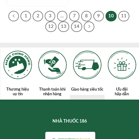
1
2
3
…
7
8
9
10
11
12
13
14
Thương hiệu
Thanh toán
khi
Giao hàng siêu tốc
Ưu đãi
uy tín
nhận hàng
hấp dẫn
NHÀ THUỐC 186