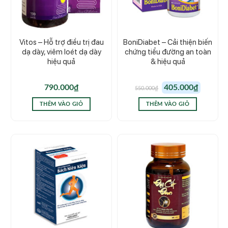
Vitos – Hỗ trợ điều trị đau
BoniDiabet – Cải thiện biến
dạ dày, viêm loét dạ dày
chứng tiểu đường an toàn
hiệu quả
& hiệu quả
Giá
Giá
790.000
₫
405.000
₫
550.000
₫
gốc
hiện
là:
tại
550.000₫.
là:
THÊM VÀO GIỎ
THÊM VÀO GIỎ
405.000₫.