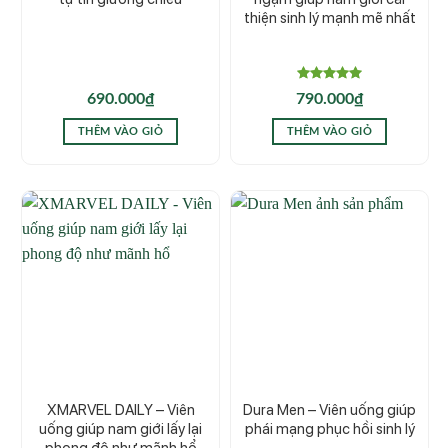
thiện sinh lý mạnh mẽ nhất
Được xếp
690.000
₫
790.000
₫
hạng
5.00
5 sao
THÊM VÀO GIỎ
THÊM VÀO GIỎ
XMARVEL DAILY – Viên
Dura Men – Viên uống giúp
uống giúp nam giới lấy lại
phái mạng phục hồi sinh lý