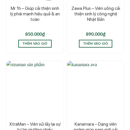
Mr 1h – Giúp cải thiện sinh
Zawa Plus – Viên uống cải
lý phái mạnh hiệu quả & an
thiện sinh lý công nghệ
toàn
Nhật Bản
850.000
₫
890.000
₫
THÊM VÀO GIỎ
THÊM VÀO GIỎ
XtraMan – Viên sủi lấy lại sự
Kanamara – Dạng viên
tự tin giường chiếu
ngậm giúp nam giới cải