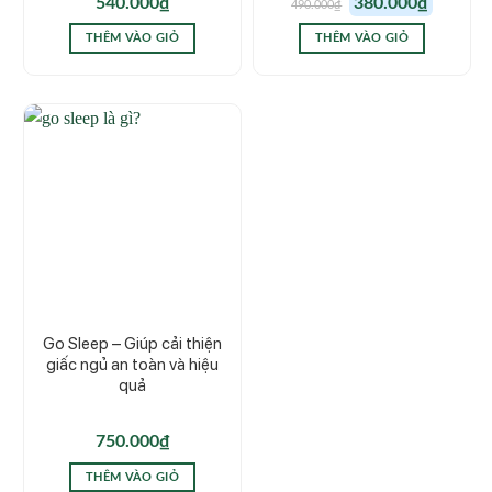
540.000
₫
380.000
₫
490.000
₫
gốc
hiện
là:
tại
490.000₫.
là:
THÊM VÀO GIỎ
THÊM VÀO GIỎ
380.000₫.
Go Sleep – Giúp cải thiện
giấc ngủ an toàn và hiệu
quả
750.000
₫
THÊM VÀO GIỎ