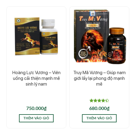
Hoàng Lực Vương – Viên
Truy Mã Vương – Giúp nam
uống cải thiện mạnh mẽ
giới lấy lại phong độ mạnh
sinh lý nam
mẽ
Được xếp
750.000
₫
680.000
₫
hạng
4.40
5
sao
THÊM VÀO GIỎ
THÊM VÀO GIỎ