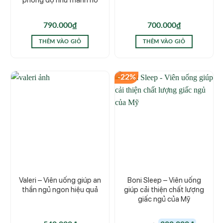
phong độ như mãnh hổ
790.000
₫
700.000
₫
THÊM VÀO GIỎ
THÊM VÀO GIỎ
-22%
Valeri – Viên uống giúp an
Boni Sleep – Viên uống
thần ngủ ngon hiệu quả
giúp cải thiện chất lượng
giấc ngủ của Mỹ
Giá
Giá