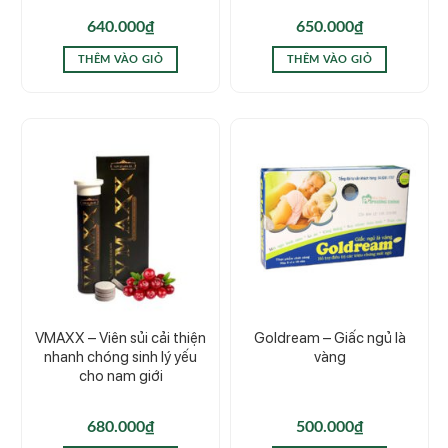
640.000
₫
650.000
₫
THÊM VÀO GIỎ
THÊM VÀO GIỎ
VMAXX – Viên sủi cải thiện
Goldream – Giấc ngủ là
nhanh chóng sinh lý yếu
vàng
cho nam giới
680.000
₫
500.000
₫