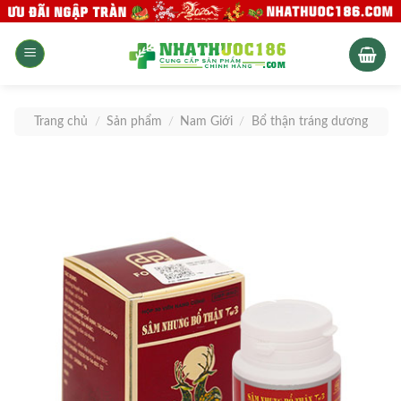
Skip
to
content
Trang chủ
/
Sản phẩm
/
Nam Giới
/
Bổ thận tráng dương