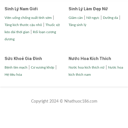
Sinh Lý Nam Giới
Sinh Lý Làm Đẹp Nữ
|
|
|
|
Viên uống chống xuất tinh sớm
Giảm cân
Nở ngực
Dưỡng da
|
Tăng kích thước cậu nhỏ
Thuốc xịt
Tăng sinh lý
|
kéo dài thời gian
Rối loạn cương
dương
Sức Khoẻ Gia Đình
Nước Hoa Kích Thích
|
|
|
Bệnh tim mạch
Cơ xương khớp
Nước hoa kích thích nữ
Nước hoa
Hệ tiêu hóa
kích thích nam
Copyright 2024 © Nhathuoc186.com