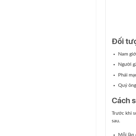
Đối tư
Nam giới
Người g
Phái mạn
Quý ông 
Cách 
Trước khi 
sau.
Mỗi lần 