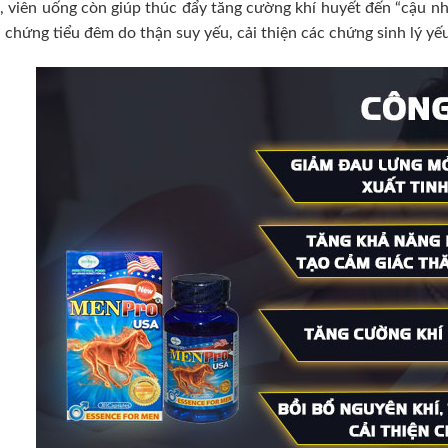
, viên uống còn giúp thúc đẩy tăng cường khí huyết đến “cậu nh
n chứng tiểu đêm do thận suy yếu, cải thiện các chứng sinh lý yế