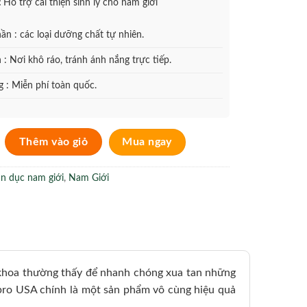
:
Hỗ trợ cải thiện sinh lý cho nam giới
n : các loại dưỡng chất tự nhiên.
: Nơi khô ráo, tránh ánh nắng trực tiếp.
 : Miễn phí toàn quốc.
ải thiện sinh lý yếu cho nam giới hiệu quả số lượng
Thêm vào giỏ
Mua ngay
n dục nam giới
,
Nam Giới
m khoa thường thấy để nhanh chóng xua tan những
pro USA chính là một sản phẩm vô cùng hiệu quả