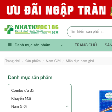
Skip
to
content
Tìm
kiếm:
TRANG CHỦ
SẢN
Danh mục sản phẩm
Trang chủ
/
Sản phẩm
/
Nam Giới
/
Mãn dục nam giới
Danh mục sản phẩm
Combo ưu đãi
Khuyến Mãi
Nam Giới