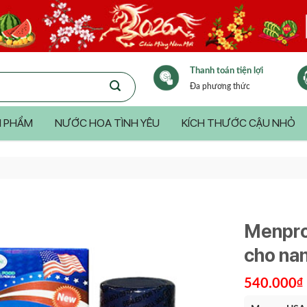
Thanh toán tiện lợi
Đa phương thức
 PHẨM
NƯỚC HOA TÌNH YÊU
KÍCH THƯỚC CẬU NHỎ
Menpro 
cho nam
540.000
₫