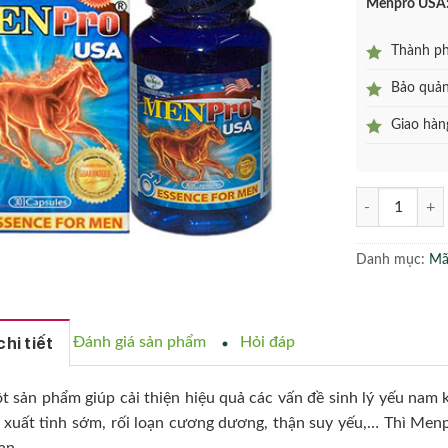
Menpro USA
Thành phầ
Bảo quản 
Giao hàng
Menpro USA - C
Danh mục:
Mã
hi tiết
Đánh giá sản phẩm
Hỏi đáp
t sản phẩm giúp cải thiện hiệu quả các vấn đề sinh lý yếu na
 xuất tinh sớm, rối loạn cương dương, thận suy yếu,… Thì Men