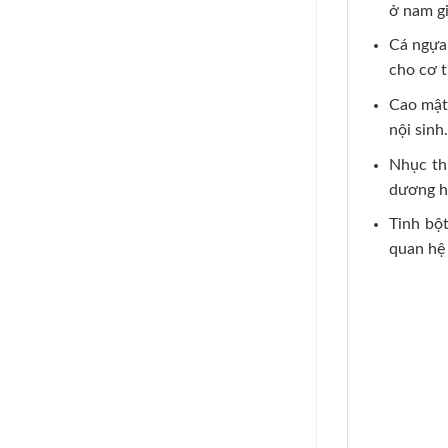
ở nam gi
Cá ngựa 
cho cơ t
Cao mật 
nội sinh.
Nhục th
dương hi
Tinh bộ
quan hệ