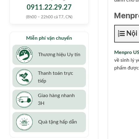
dành cho b
0911.22.29.27
Menpro
(8h00 – 22h00 cả T7, CN)
Nội
Miễn phí vận chuyển
Menpro U
Thương hiệu Uy tín
về sinh lý 
phẩm được 
Thanh toán trực
tiếp
Giao hàng nhanh
3H
Quà tặng hấp dẫn