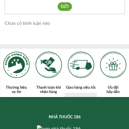
GỬI
Chưa có bình luận nào
Thương hiệu
Thanh toán
khi
Giao hàng siêu tốc
Ưu đãi
uy tín
nhận hàng
hấp dẫn
NHÀ THUỐC 186