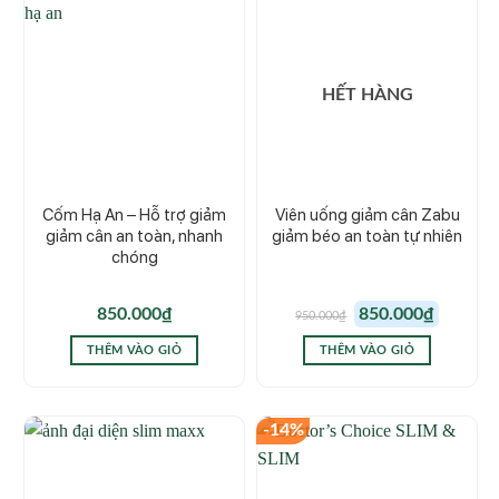
HẾT HÀNG
Cốm Hạ An – Hỗ trợ giảm
Viên uống giảm cân Zabu
giảm cân an toàn, nhanh
giảm béo an toàn tự nhiên
chóng
Giá
Giá
850.000
₫
850.000
₫
950.000
₫
gốc
hiện
là:
tại
950.000₫.
là:
THÊM VÀO GIỎ
THÊM VÀO GIỎ
850.000₫.
-14%