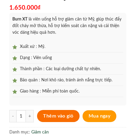
1.650.000
₫
Burn XT
là viên uống hỗ trợ giảm cân từ Mỹ, giúp thúc đẩy
đốt cháy mỡ thừa, hỗ trợ kiểm soát cân nặng và cải thiện
vóc dáng hiệu quả hơn.
Xuất xứ : Mỹ.
Dạng : Viên uống
Thành phần : Các loại dưỡng chất tự nhiên.
Bảo quản : Nơi khô ráo, tránh ánh nắng trực tiếp.
Giao hàng : Miễn phí toàn quốc.
Burn XT Viên uống giảm cân đốt cháy mỡ thừa đến từ Mỹ số lượng
Thêm vào giỏ
Mua ngay
Danh mục:
Giảm cân