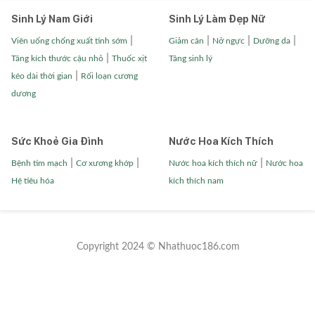
Sinh Lý Nam Giới
Sinh Lý Làm Đẹp Nữ
|
|
|
|
Viên uống chống xuất tinh sớm
Giảm cân
Nở ngực
Dưỡng da
|
Tăng kích thước cậu nhỏ
Thuốc xịt
Tăng sinh lý
|
kéo dài thời gian
Rối loạn cương
dương
Sức Khoẻ Gia Đình
Nước Hoa Kích Thích
|
|
|
Bệnh tim mạch
Cơ xương khớp
Nước hoa kích thích nữ
Nước hoa
Hệ tiêu hóa
kích thích nam
Copyright 2024 © Nhathuoc186.com