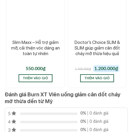
Slim Maxx – Hỗ trợ giảm
Doctor’s Choice SLIM &
mỡ, cải thiện vóc dáng an
SLIM giúp giảm cân đốt
toàn tự nhiên
cháy mỡ thừa hiệu quả
Giá
Giá
550.000
₫
1.200.000
₫
1.400.000
₫
gốc
hiện
là:
tại
1.400.000₫.
là:
THÊM VÀO GIỎ
THÊM VÀO GIỎ
1.200.00
Đánh giá Burn XT Viên uống giảm cân đốt cháy
mỡ thừa đến từ Mỹ
5
0%
| 0 đánh giá
4
0%
| 0 đánh giá
3
0%
| 0 đánh giá