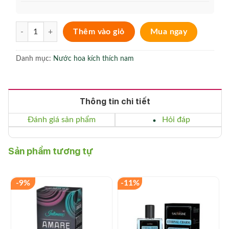
Nước hoa kích dục nam Pheromones Perfume Ocean Crazylife số l
Thêm vào giỏ
Mua ngay
Danh mục:
Nước hoa kích thích nam
Thông tin chi tiết
Đánh giá sản phẩm
Hỏi đáp
Sản phẩm tương tự
-9%
-11%