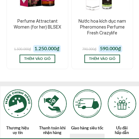
Perfume Attractant
Nước hoa kích dục nam
Women (for her) BLSEX
Pheromones Perfume
Fresh Crazylife
Giá
Giá
Giá
Giá
1.250.000
₫
590.000
₫
1.500.000
₫
790.000
₫
gốc
hiện
gốc
hiện
là:
tại
là:
tại
1.500.000₫.
là:
790.000₫.
là:
THÊM VÀO GIỎ
THÊM VÀO GIỎ
1.250.000₫.
590.000₫.
Thương hiệu
Thanh toán
khi
Giao hàng siêu tốc
Ưu đãi
uy tín
nhận hàng
hấp dẫn