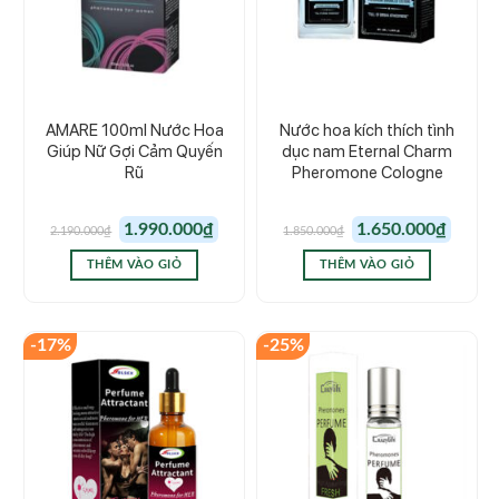
AMARE 100ml Nước Hoa
Nước hoa kích thích tình
Giúp Nữ Gợi Cảm Quyến
dục nam Eternal Charm
Rũ
Pheromone Cologne
Giá
Giá
Giá
Giá
1.990.000
₫
1.650.000
₫
2.190.000
₫
1.850.000
₫
gốc
hiện
gốc
hiện
là:
tại
là:
tại
2.190.000₫.
là:
1.850.000₫.
là:
THÊM VÀO GIỎ
THÊM VÀO GIỎ
1.990.000₫.
1.650.00
-17%
-25%